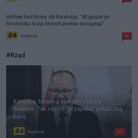
Hofman bezlitosny dla Kurskiego. "48 godzin po
Smoleńsku liczył, których posłów wyciągnąć"
Redakcja
85
#
Rząd
Karaoke, basen z kulkami i tańce
hulańce. Tak resort "przepalał" publiczną
kasę
Redakcja
57