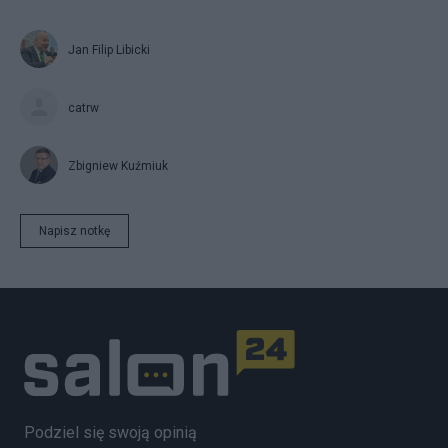
Jan Filip Libicki
catrw
Zbigniew Kuźmiuk
Napisz notkę
Podziel się swoją opinią