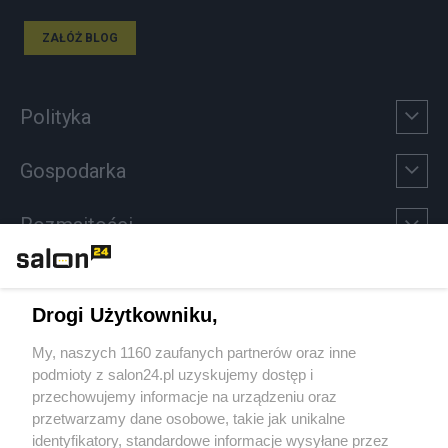
ZAŁÓŻ BLOG
Polityka
Gospodarka
Rozmaitości
Technologie
Drogi Użytkowniku,
Sport
My, naszych 1160 zaufanych partnerów oraz inne
podmioty z salon24.pl uzyskujemy dostęp i
Społeczeństwo
przechowujemy informacje na urządzeniu oraz
przetwarzamy dane osobowe, takie jak unikalne
Kultura
identyfikatory, standardowe informacje wysyłane przez