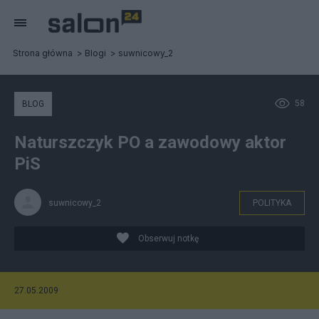
Strona główna
Blogi
suwnicowy_2
58
BLOG
Naturszczyk PO a zawodowy aktor
PiS
suwnicowy_2
POLITYKA
Obserwuj notkę
27.05.2009