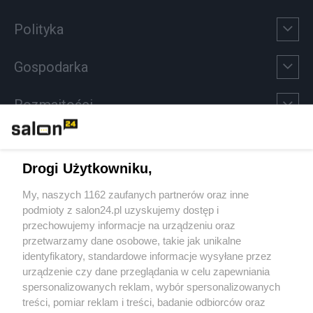
Polityka
Gospodarka
Rozmaitości
Technologie
Drogi Użytkowniku,
Sport
My, naszych 1162 zaufanych partnerów oraz inne
podmioty z salon24.pl uzyskujemy dostęp i
Społeczeństwo
przechowujemy informacje na urządzeniu oraz
przetwarzamy dane osobowe, takie jak unikalne
Kultura
identyfikatory, standardowe informacje wysyłane przez
urządzenie czy dane przeglądania w celu zapewniania
spersonalizowanych reklam, wybór spersonalizowanych
treści, pomiar reklam i treści, badanie odbiorców oraz