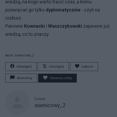
wiedzą, na kogo warto tracić czas, a komu
poświęcać go tylko
dyplomatycznie
- czyli na
rozkurz.
Panowie
Kownacki
i
Waszczykowski
zapewne już
wiedzą, co to znaczy.
Autor: suwnicowy_2
Udostępnij
Udostępnij
Lubię to!
Skomentuj
Obserwuj notkę
O mnie
suwnicowy_2