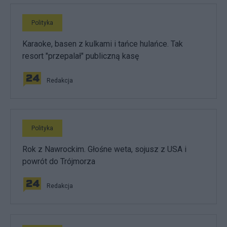
Polityka
Karaoke, basen z kulkami i tańce hulańce. Tak
resort "przepalał" publiczną kasę
Redakcja
Polityka
Rok z Nawrockim. Głośne weta, sojusz z USA i
powrót do Trójmorza
Redakcja