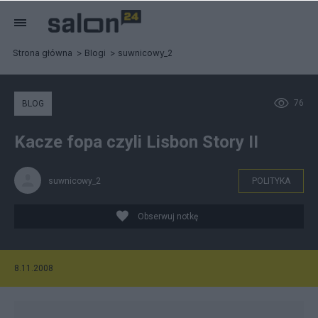
Strona główna
Blogi
suwnicowy_2
76
BLOG
Kacze fopa czyli Lisbon Story II
suwnicowy_2
POLITYKA
Obserwuj notkę
8.11.2008