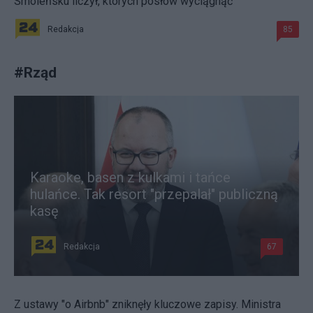
Smoleńsku liczył, których posłów wyciągnąć"
Redakcja
85
#
Rząd
Karaoke, basen z kulkami i tańce
hulańce. Tak resort "przepalał" publiczną
kasę
Redakcja
67
Z ustawy "o Airbnb" zniknęły kluczowe zapisy. Ministra