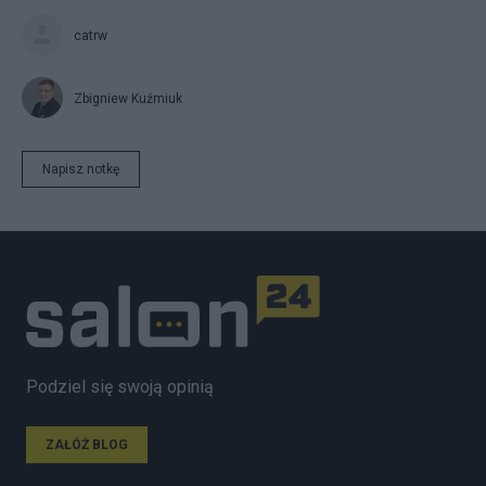
catrw
Zbigniew Kuźmiuk
Napisz notkę
Podziel się swoją opinią
ZAŁÓŻ BLOG