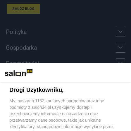
ZAŁÓŻ BLOG
Polityka
Gospodarka
Rozmaitości
Technologie
Drogi Użytkowniku,
Sport
My, naszych 1162 zaufanych partnerów oraz inne
podmioty z salon24.pl uzyskujemy dostęp i
Społeczeństwo
przechowujemy informacje na urządzeniu oraz
przetwarzamy dane osobowe, takie jak unikalne
Kultura
identyfikatory, standardowe informacje wysyłane przez