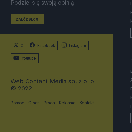
Podziel się swoją opinią
ZAŁÓŻ BLOG
X
Facebook
Instagram
Youtube
Web Content Media sp. z o. o.
© 2022
Pomoc
O nas
Praca
Reklama
Kontakt