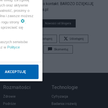
również proszę o kontakt. BARDZO DZIĘKUJĘ
ych oraz aktywnie
http://lukasz.sos.pl
watność, prosimy o
wolna i zawsze możesz
m rogu strony
.
Nowości od blogera
sprzeciwić się
Udostępnij
Udostępnij
 naszych serwisów
esz w
Polityce
Skomentuj
AKCEPTUJĘ
Rozmaitości
Technologie
Zdrowie
Cyfryzacja
Podróże
Badania i rozwój