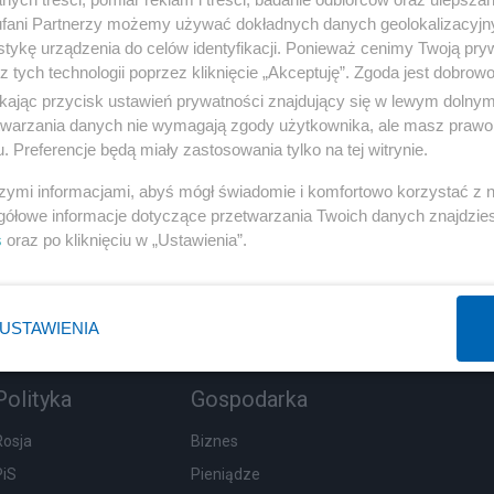
fani Partnerzy możemy używać dokładnych danych geolokalizacyjn
tykę urządzenia do celów identyfikacji. Ponieważ cenimy Twoją pry
z tych technologii poprzez kliknięcie „Akceptuję”. Zgoda jest dobro
ikając przycisk ustawień prywatności znajdujący się w lewym dolny
etwarzania danych nie wymagają zgody użytkownika, ale masz prawo 
. Preferencje będą miały zastosowania tylko na tej witrynie.
szymi informacjami, abyś mógł świadomie i komfortowo korzystać z
gółowe informacje dotyczące przetwarzania Twoich danych znajdzi
s
oraz po kliknięciu w „Ustawienia”.
USTAWIENIA
Polityka
Gospodarka
Rosja
Biznes
PiS
Pieniądze