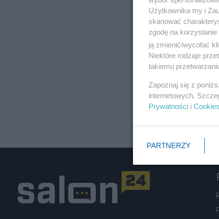
Użytkownika my i Zau
skanować charakterys
zgodę na korzystanie 
ją zmienić/wycofać kl
Niektóre rodzaje prz
takiemu przetwarzaniu
Zapoznaj się z poniż
internetowych. Szcze
Prywatności
i
Cookie
PARTNERZY