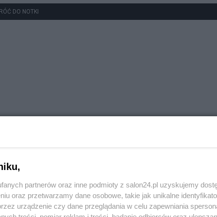
RÓĆ DO NOTKI
niku,
fanych partnerów oraz inne podmioty z salon24.pl uzyskujemy dost
niu oraz przetwarzamy dane osobowe, takie jak unikalne identyfikat
przez urządzenie czy dane przeglądania w celu zapewniania sperson
ych treści, pomiar reklam i treści, badanie odbiorców oraz ulepszan