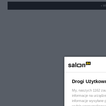
« W
Drogi Użytkow
My, naszych 1162 zau
informacje na urządze
informacje wysyłane 
wybór spersonalizowan