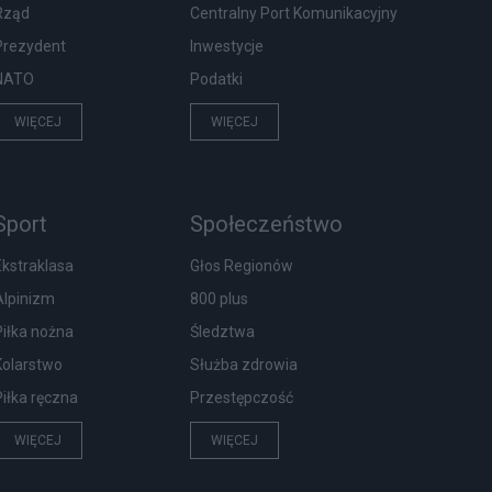
Rząd
Centralny Port Komunikacyjny
Prezydent
Inwestycje
NATO
Podatki
WIĘCEJ
WIĘCEJ
Sport
Społeczeństwo
Ekstraklasa
Głos Regionów
Alpinizm
800 plus
Piłka nożna
Śledztwa
Kolarstwo
Służba zdrowia
Piłka ręczna
Przestępczość
WIĘCEJ
WIĘCEJ