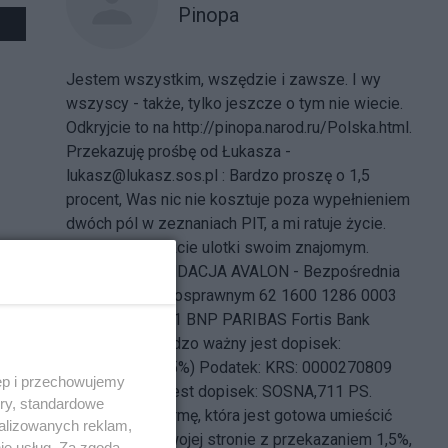
Pinopa
Jestem wszystkim, wszędzie i zawsze. I wy
wszyscy - także, tylko jeszcze o tym nie wiecie.
Odkryjcie to na http://pinopa.narod.ru/Polska.html.
Przekazuję prośbę od Łukasza -
lukasz@lukasz.sos.pl : Bardzo proszę o 1,5
procent, Was nic nie kosztuje poza wypełnieniem
dwóch pól w zeznaniach PIT, a mi ratuje życie.
Proszę przekażcie ulotki swoim znajomym.
Darowizny: FUNDACJA AVALON - Bezpośrednia
Pomoc Niepełnosprawnym 62 1600 1286 0003
0031 8642 6001 BNP PARIBAS Fortis Bank
Polska S.A. Bardzo ważny jest dopisek:
SOSNA,711 (1,5%) Podatek: KRS: 0000270809
ęp i przechowujemy
Bardzo ważny jest dopisek: SOSNA,711 PS.
ory, standardowe
Jeżeli znacie firmę, która jest gotowa umieścić
alizowanych reklam,
mój baner na swojej stronie z przekazaniem 1,5%,
ie usług. Za zgodą