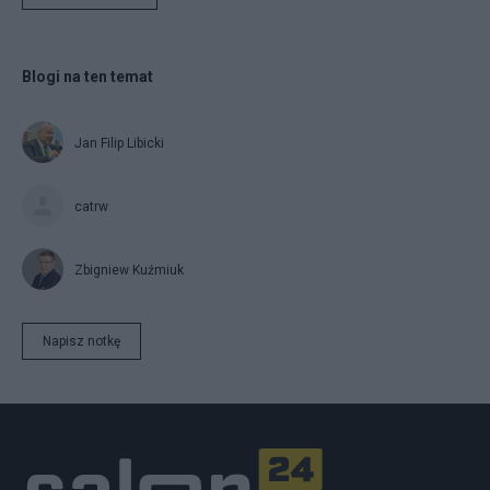
Blogi na ten temat
Jan Filip Libicki
catrw
Zbigniew Kuźmiuk
Napisz notkę