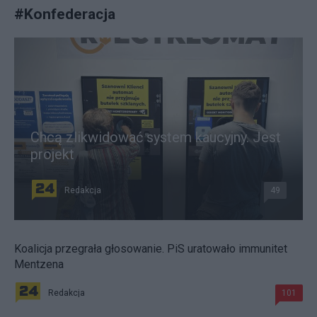
#
Konfederacja
Chcą zlikwidować system kaucyjny. Jest
projekt
Redakcja
49
Koalicja przegrała głosowanie. PiS uratowało immunitet
Mentzena
Redakcja
101