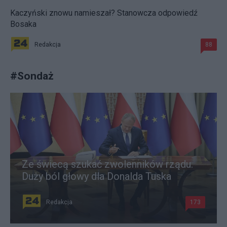
Kaczyński znowu namieszał? Stanowcza odpowiedź
Bosaka
Redakcja
88
#
Sondaż
Ze świecą szukać zwolenników rządu.
Duży ból głowy dla Donalda Tuska
Redakcja
173