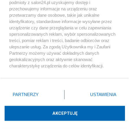
podmioty z salon24.pl uzyskujemy dostęp i
Społeczeństwo
przechowujemy informacje na urządzeniu oraz
przetwarzamy dane osobowe, takie jak unikalne
Kultura
identyfikatory, standardowe informacje wysyłane przez
urządzenie czy dane przeglądania w celu zapewniania
spersonalizowanych reklam, wybór spersonalizowanych
treści, pomiar reklam i treści, badanie odbiorców oraz
ulepszanie usług. Za zgodą Użytkownika my i Zaufani
X
Facebook
Instagram
Youtube
Partnerzy możemy używać dokładnych danych
geolokalizacyjnych oraz aktywnie skanować
charakterystykę urządzenia do celów identyfikacji.
Web Content Media sp. z o. o. © 2022
Ponieważ cenimy Twoją prywatność, prosimy o zgodę na
korzystanie z tych technologii poprzez kliknięcie
„Akceptuję”. Zgoda jest dobrowolna i zawsze możesz ją
Pomoc
O nas
Praca
Reklama
Kontakt
zmienić/wycofać klikając przycisk ustawień prywatności
PARTNERZY
USTAWIENIA
znajdujący się w lewym dolnym rogu strony
. Niektóre
rodzaje przetwarzania danych nie wymagają zgody
użytkownika, ale masz prawo sprzeciwić się takiemu
AKCEPTUJĘ
przetwarzaniu. Preferencje będą miały zastosowania tylko
Technologię dostarcza:
W3media.pl
na tej witrynie.