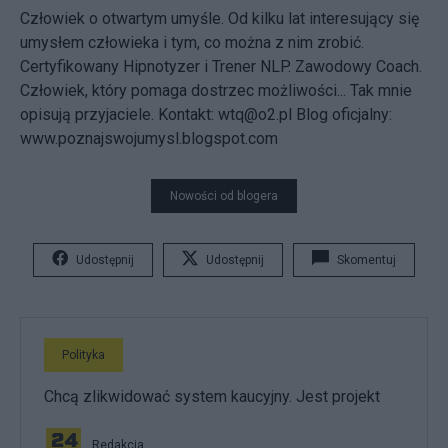
Człowiek o otwartym umyśle. Od kilku lat interesujący się
umysłem człowieka i tym, co można z nim zrobić.
Certyfikowany Hipnotyzer i Trener NLP. Zawodowy Coach.
Człowiek, który pomaga dostrzec możliwości... Tak mnie
opisują przyjaciele. Kontakt: wtq@o2.pl Blog oficjalny:
www.poznajswojumysl.blogspot.com
Nowości od blogera
Udostępnij
Udostępnij
Skomentuj
Polityka
Chcą zlikwidować system kaucyjny. Jest projekt
Redakcja