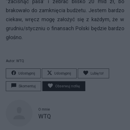
“zacisnąć pasa” i zebrać blisko 20 mld zł, bo
brakowało do zamknięcia budżetu. Jestem bardzo
ciekaw, wręcz mogę założyć się z każdym, że w
grudniu/styczniu o finansach Polski będzie bardzo
głośno.
Autor: WTQ
Udostępnij
Udostępnij
Lubię to!
Skomentuj
Obserwuj notkę
O mnie
WTQ