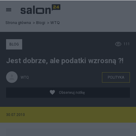
Strona główna
Blogi
WTQ
111
BLOG
Jest dobrze, ale podatki wzrosną ?!
WTQ
POLITYKA
Obserwuj notkę
30.07.2010