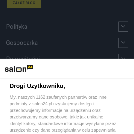
ZAŁÓŻ BLOG
Polityka
Gospodarka
Rozmaitości
Technologie
Drogi Użytkowniku,
Sport
My, naszych 1162 zaufanych partnerów oraz inne
podmioty z salon24.pl uzyskujemy dostęp i
Społeczeństwo
przechowujemy informacje na urządzeniu oraz
przetwarzamy dane osobowe, takie jak unikalne
Kultura
identyfikatory, standardowe informacje wysyłane przez
urządzenie czy dane przeglądania w celu zapewniania