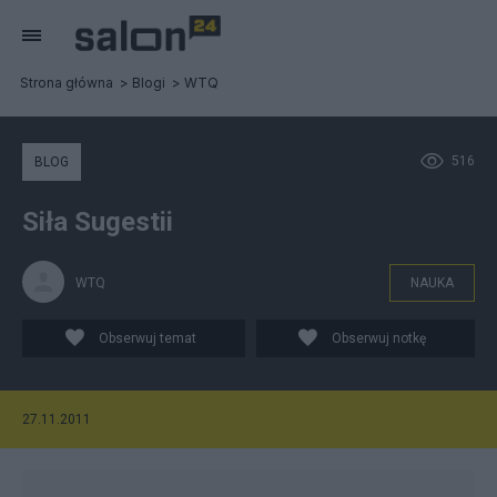
Strona główna
Blogi
WTQ
516
BLOG
Siła Sugestii
WTQ
NAUKA
Obserwuj temat
Obserwuj notkę
27.11.2011