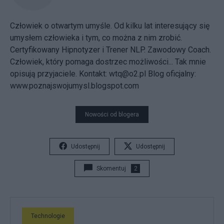
Człowiek o otwartym umyśle. Od kilku lat interesujący się
umysłem człowieka i tym, co można z nim zrobić.
Certyfikowany Hipnotyzer i Trener NLP. Zawodowy Coach.
Człowiek, który pomaga dostrzec możliwości... Tak mnie
opisują przyjaciele. Kontakt: wtq@o2.pl Blog oficjalny:
www.poznajswojumysl.blogspot.com
Nowości od blogera
Udostępnij
Udostępnij
Skomentuj
2
Technologie