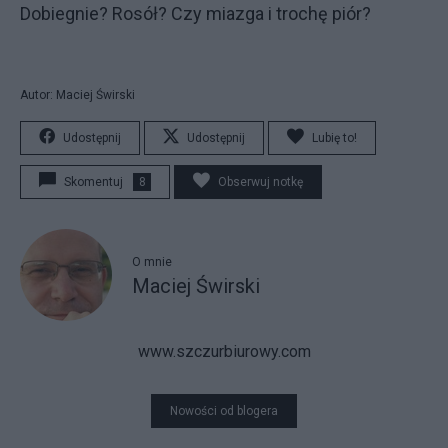
Dobiegnie? Rosół? Czy miazga i trochę piór?
Autor: Maciej Świrski
Udostępnij
Udostępnij
Lubię to!
Skomentuj
8
Obserwuj notkę
O mnie
Maciej Świrski
www.szczurbiurowy.com
Nowości od blogera