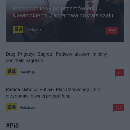
Kreml wściekły po przemówieniu
Nawrockiego. Zacharowa dostała szału
Redakcja
458
Drugi Prigożyn. Zagroził Putinowi atakiem, miliony
obejrzało nagranie
Redakcja
78
Parada słabości Putina? Plac Czerwony już nie
przypomina dawnej potęgi Rosji
Redakcja
206
#
PiS