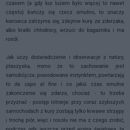
czasem (a gdy kur luzem było więcej to nawet
często) kończy się rzecz smutno, to znaczy
kierowca zatrzyma się, zdejmie kurę ze zderzaka,
albo kratki chłodnicy, wrzuci do bagażnika i ma
rosół.
Jak uczy doświadczenie i obserwacje z natury,
ptaszyska, mimo że to zachowanie jest
samobójcze, powodowane instynktem, powtarzają
to
da capo al fine
i co jakiś czas smutne
zakończenie się zdarza, chociaż - tu trzeba
przyznać - postęp istnieje: przy coraz szybszych
samochodach z kury zostają tylko krwawe strzępy
i trochę piór, więc i rosołu nie ma z czego zrobić,
podczas gdy jeszcze przed wojną światową, tą