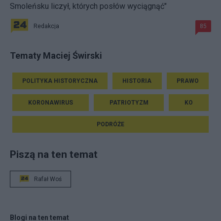
Smoleńsku liczył, których posłów wyciągnąć"
Redakcja
85
Tematy Maciej Świrski
POLITYKA HISTORYCZNA
HISTORIA
PRAWO
KORONAWIRUS
PATRIOTYZM
KO
PODRÓŻE
Piszą na ten temat
Rafał Woś
Blogi na ten temat