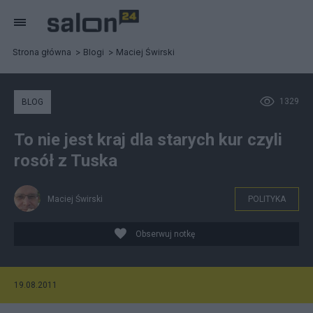
Strona główna
Blogi
Maciej Świrski
1329
BLOG
To nie jest kraj dla starych kur czyli
rosół z Tuska
Maciej Świrski
POLITYKA
Obserwuj notkę
19.08.2011