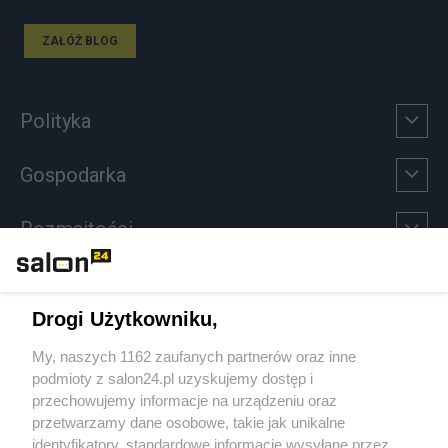
ZAŁÓŻ BLOG
Polityka
Gospodarka
Rozmaitości
Technologie
Drogi Użytkowniku,
Sport
My, naszych 1162 zaufanych partnerów oraz inne
podmioty z salon24.pl uzyskujemy dostęp i
Społeczeństwo
przechowujemy informacje na urządzeniu oraz
przetwarzamy dane osobowe, takie jak unikalne
Kultura
identyfikatory, standardowe informacje wysyłane przez