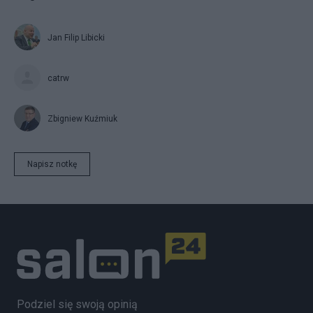
Jan Filip Libicki
catrw
Zbigniew Kuźmiuk
Napisz notkę
Podziel się swoją opinią