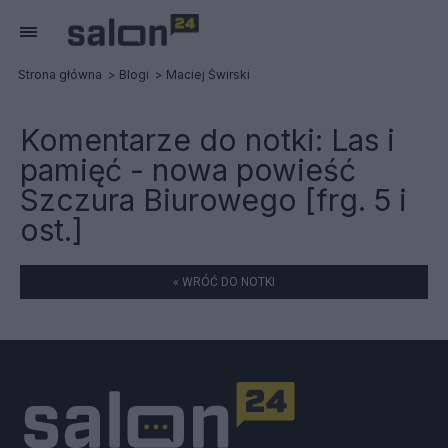
Strona główna
Blogi
Maciej Świrski
Komentarze do notki:
Las i
pamięć - nowa powieść
Szczura Biurowego [frg. 5 i
ost.]
« WRÓĆ DO NOTKI