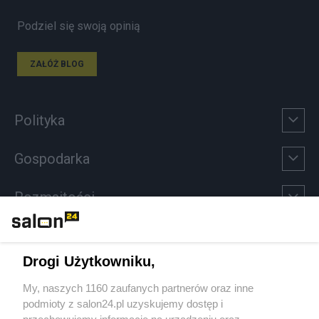
Podziel się swoją opinią
ZAŁÓŻ BLOG
Polityka
Gospodarka
Rozmaitości
Technologie
Drogi Użytkowniku,
Sport
My, naszych 1160 zaufanych partnerów oraz inne
podmioty z salon24.pl uzyskujemy dostęp i
Społeczeństwo