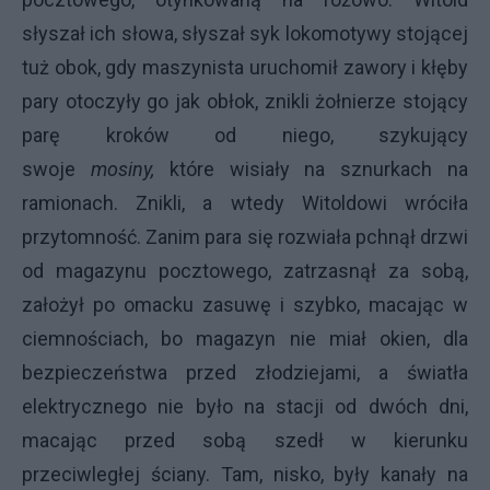
słyszał ich słowa, słyszał syk lokomotywy stojącej
tuż obok, gdy maszynista uruchomił zawory i kłęby
pary otoczyły go jak obłok, znikli żołnierze stojący
parę kroków od niego, szykujący
swoje
mosiny,
które wisiały na sznurkach na
ramionach. Znikli, a wtedy Witoldowi wróciła
przytomność. Zanim para się rozwiała pchnął drzwi
od magazynu pocztowego, zatrzasnął za sobą,
założył po omacku zasuwę i szybko, macając w
ciemnościach, bo magazyn nie miał okien, dla
bezpieczeństwa przed złodziejami, a światła
elektrycznego nie było na stacji od dwóch dni,
macając przed sobą szedł w kierunku
przeciwległej ściany. Tam, nisko, były kanały na