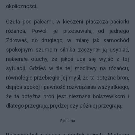
okoliczności.
Czuła pod palcami, w kieszeni płaszcza paciorki
różańca. Powoli je przesuwała, od jednego
Zdrowaś, do drugiego, w miarę jak samochód
spokojnym szumem silnika zaczynał ją usypiać,
nabierała otuchy, że jakoś uda się wyjść z tej
sytuacji. Gdzieś w tle tej modlitwy na różańcu,
równolegle przebiegła jej myśl, że ta potężna broń,
dająca spokój i pewność rozwiązania wszystkiego,
że ta potężna broń jest nieznana bolszewikom i
dlatego przegrają, prędzej czy później przegrają.
Reklama
Różaniec był zrobiony z pestek granatu. Misterna