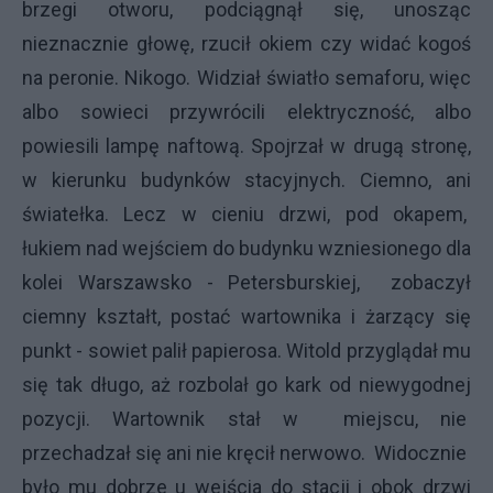
brzegi otworu, podciągnął się, unosząc
nieznacznie głowę, rzucił okiem czy widać kogoś
na peronie. Nikogo. Widział światło semaforu, więc
albo sowieci przywrócili elektryczność, albo
powiesili lampę naftową. Spojrzał w drugą stronę,
w kierunku budynków stacyjnych. Ciemno, ani
światełka. Lecz w cieniu drzwi, pod okapem,
łukiem nad wejściem do budynku wzniesionego dla
kolei Warszawsko - Petersburskiej, zobaczył
ciemny kształt, postać wartownika i żarzący się
punkt - sowiet palił papierosa. Witold przyglądał mu
się tak długo, aż rozbolał go kark od niewygodnej
pozycji. Wartownik stał w miejscu, nie
przechadzał się ani nie kręcił nerwowo. Widocznie
było mu dobrze u wejścia do stacji i obok drzwi