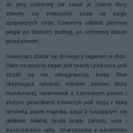
do góry, czerwony żar zwijał je, czarne litery
stawały się srebrzysto szare na węglu
spopielonych stron. Czerwony odblask płomieni
pełgał po deskach podłogi, po ochronnej blasze
przed piecem.
Sowieciarz zbliżał się do niego z naganem w dłoni.
Palec na spuście, nagan jest twardy i podrzuca, jeśli
strzeli się nie odciągnąwszy kurka. Dłoń
obejmująca rękojeść, mankiet zielonej bluzy
mundurowej, naramiennik z czerwonym pasem i
złotymi gwiazdkami, kołnierzyk pod szyją z białą
lamówką, pasek mapnika, szyja z ruszającym się
jabłkiem Adama, broda kropki zarostu, usta i
wyszczerzone zęby, zmarszczony z wściekłości