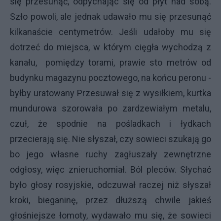
się przesunąć, odpychając się od płyt nad sobą.
Szło powoli, ale jednak udawało mu się przesunąć
kilkanaście centymetrów. Jeśli udałoby mu się
dotrzeć do miejsca, w którym cięgła wychodzą z
kanału, pomiędzy torami, prawie sto metrów od
budynku magazynu pocztowego, na końcu peronu -
byłby uratowany Przesuwał się z wysiłkiem, kurtka
mundurowa szorowała po zardzewiałym metalu,
czuł, że spodnie na pośladkach i łydkach
przecierają się. Nie słyszał, czy sowieci szukają go
bo jego własne ruchy zagłuszały zewnętrzne
odgłosy, więc znieruchomiał. Ból pleców. Słychać
było głosy rosyjskie, odczuwał raczej niż słyszał
kroki, bieganinę, przez dłuższą chwile jakieś
głośniejsze łomoty, wydawało mu się, że sowieci