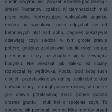
chodnikowymi. Jeśli zwężenie będzie pod ziemią -
śmierć. Postanowił czekać. W ciemnościach miał
przed sobą fosforyzujące wskazówki zegarka,
dłońmi na wysokości oczu odpychał się od
betonowych płyt nad sobą. Zegarek pokazywał
dziewiątą, czyli siedział w tym grobie prawie
półtorej godziny; zastanawiał się, ile mógł się już
przesunąć i czy już znajduje się na zewnątrz
budynku. Nie wiedział jak daleko od ściany
rozpoczął tę wędrówkę. Poczuł pod sobą ruch
cięgieł - przestawiano zwrotnicę. Jeśli robił to ktoś
doświadczony, to mógł poczuć różnicę w oporze
jaki stawia przekładnia; zaraz potem poczuł
drżenie gruntu i stuk kół o spojenie szyn. To
spojenie, jak pamiętał, było na kilka metrów przed