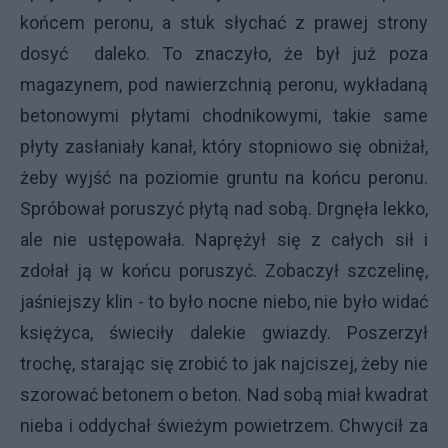
końcem peronu, a stuk słychać z prawej strony
dosyć daleko. To znaczyło, że był już poza
magazynem, pod nawierzchnią peronu, wykładaną
betonowymi płytami chodnikowymi, takie same
płyty zasłaniały kanał, który stopniowo się obniżał,
żeby wyjść na poziomie gruntu na końcu peronu.
Spróbował poruszyć płytą nad sobą. Drgnęła lekko,
ale nie ustępowała. Naprężył się z całych sił i
zdołał ją w końcu poruszyć. Zobaczył szczelinę,
jaśniejszy klin - to było nocne niebo, nie było widać
księżyca, świeciły dalekie gwiazdy. Poszerzył
trochę, starając się zrobić to jak najciszej, żeby nie
szorować betonem o beton. Nad sobą miał kwadrat
nieba i oddychał świeżym powietrzem. Chwycił za