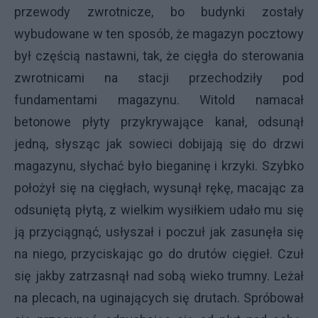
przewody zwrotnicze, bo budynki zostały
wybudowane w ten sposób, że magazyn pocztowy
był częścią nastawni, tak, że cięgła do sterowania
zwrotnicami na stacji przechodziły pod
fundamentami magazynu. Witold namacał
betonowe płyty przykrywające kanał, odsunął
jedną, słysząc jak sowieci dobijają się do drzwi
magazynu, słychać było bieganinę i krzyki. Szybko
położył się na cięgłach, wysunął rękę, macając za
odsuniętą płytą, z wielkim wysiłkiem udało mu się
ją przyciągnąć, usłyszał i poczuł jak zasunęła się
na niego, przyciskając go do drutów cięgieł. Czuł
się jakby zatrzasnął nad sobą wieko trumny. Leżał
na plecach, na uginających się drutach. Spróbował