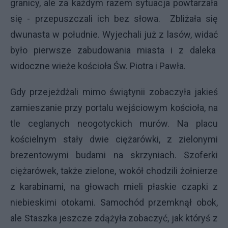
granicy, ale za każdym razem sytuacja powtarzała
się - przepuszczali ich bez słowa. Zbliżała się
dwunasta w południe. Wyjechali już z lasów, widać
było pierwsze zabudowania miasta i z daleka
widoczne wieże kościoła Św. Piotra i Pawła.
Gdy przejeżdżali mimo świątynii zobaczyła jakieś
zamieszanie przy portalu wejściowym kościoła, na
tle ceglanych neogotyckich murów. Na placu
kościelnym stały dwie ciężarówki, z zielonymi
brezentowymi budami na skrzyniach. Szoferki
ciężarówek, także zielone, wokół chodzili żołnierze
z karabinami, na głowach mieli płaskie czapki z
niebieskimi otokami. Samochód przemknął obok,
ale Staszka jeszcze zdążyła zobaczyć, jak któryś z