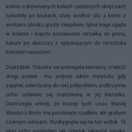
konne o drewnianych kołach i żelaznych obręczach
turkotały po brukach, stały wzdłuż ulic a konie z
workami obroku gryzły cierpliwie, tylna noga ugięta
w kolanie i kopyto postawione strzałką do pionu,
kałuże po deszczu z spływającym do rynsztoka
końskim nawozem.
Dojeżdżali. Staszka nie pomagała kierowcy znaleźć
drogi, podała mu jedynie adres instytutu, gdy
zapytał, odwrócony do niej półprofilem, a olbrzymie
ucho ustawiło się małżowiną w jej kierunku.
Dostrzegła wtedy, że brzegi tych uszu Wasilij
Wasilycz Brum ma porośnięte rzadkim, ale grubym
czarnym włosem. Wzdrygnęła się na ten widok. Te
jego ucho wyglądało jak odwłok jakiegoś pająka.