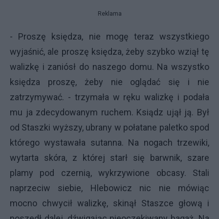
Reklama
- Proszę księdza, nie mogę teraz wszystkiego
wyjaśnić, ale proszę księdza, żeby szybko wziął tę
walizkę i zaniósł do naszego domu. Na wszystko
księdza proszę, żeby nie oglądać się i nie
zatrzymywać. - trzymała w ręku walizkę i podała
mu ja zdecydowanym ruchem. Ksiądz ujął ją. Był
od Staszki wyższy, ubrany w połatane paletko spod
którego wystawała sutanna. Na nogach trzewiki,
wytarta skóra, z której starł się barwnik, szare
plamy pod czernią, wykrzywione obcasy. Stali
naprzeciw siebie, Hlebowicz nic nie mówiąc
mocno chwycił walizkę, skinął Staszce głową i
poszedł dalej, dźwigając nieoczekiwany bagaż. Na