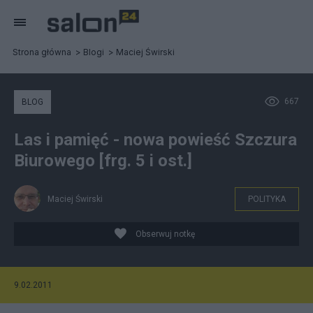
Strona główna
Blogi
Maciej Świrski
667
BLOG
Las i pamięć - nowa powieść Szczura
Biurowego [frg. 5 i ost.]
Maciej Świrski
POLITYKA
Obserwuj notkę
9.02.2011