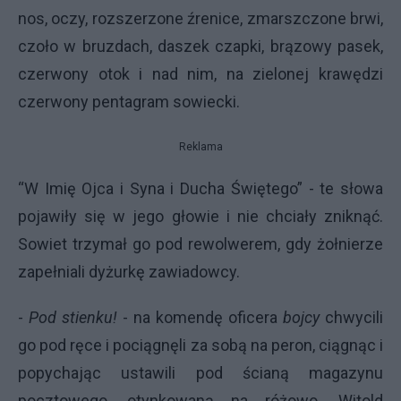
nos, oczy, rozszerzone źrenice, zmarszczone brwi,
czoło w bruzdach, daszek czapki, brązowy pasek,
czerwony otok i nad nim, na zielonej krawędzi
czerwony pentagram sowiecki.
Reklama
“W Imię Ojca i Syna i Ducha Świętego” - te słowa
pojawiły się w jego głowie i nie chciały zniknąć.
Sowiet trzymał go pod rewolwerem, gdy żołnierze
zapełniali dyżurkę zawiadowcy.
-
Pod stienku!
- na komendę oficera
bojcy
chwycili
go pod ręce i pociągnęli za sobą na peron, ciągnąc i
popychając ustawili pod ścianą magazynu
pocztowego, otynkowaną na różowo. Witold