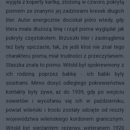
wyjęła z koperty kartkę, złożoną w czworo, pokrytą
pismem ze znanymi jej zadziorami kresek długich
liter. Autor energicznie dociskał pióro wtedy, gdy
litera miała dłuższą linię i rząd pisma wyglądał jak
pokryty częstokołem. Brzuszki liter i zaokrąglenia
też były spiczaste, tak, że jeśli ktoś nie znał tego
charakteru pisma, miał trudności z przeczytaniem.
Staszka znała to pismo. Witold był spokrewniony z
ich rodziną poprzez babkę - ich babki były
siostrami. Mimo dosyć odległego pokrewieństwa
kontakty były żywe, aż do 1939, gdy po wejściu
sowietów i wycofaniu się ich w październiku,
powiat wileński i trocki zostały odcięte od reszty
województwa wileńskiego kordonem granicznym.
Witold był sierżantem rezerwy, weteranem 1920