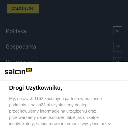
ZAŁÓŻ BLOG
Polityka
Gospodarka
Rozmaitości
Technologie
Drogi Użytkowniku,
Sport
My, naszych 1162 zaufanych partnerów oraz inne
podmioty z salon24.pl uzyskujemy dostęp i
Społeczeństwo
przechowujemy informacje na urządzeniu oraz
przetwarzamy dane osobowe, takie jak unikalne
Kultura
identyfikatory, standardowe informacje wysyłane przez