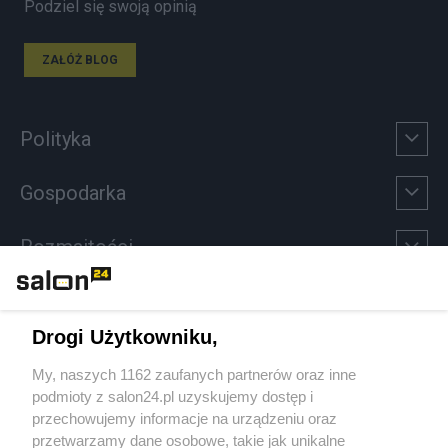
Podziel się swoją opinią
ZAŁÓŻ BLOG
Polityka
Gospodarka
Rozmaitości
Technologie
Drogi Użytkowniku,
Sport
My, naszych 1162 zaufanych partnerów oraz inne
podmioty z salon24.pl uzyskujemy dostęp i
Społeczeństwo
przechowujemy informacje na urządzeniu oraz
przetwarzamy dane osobowe, takie jak unikalne