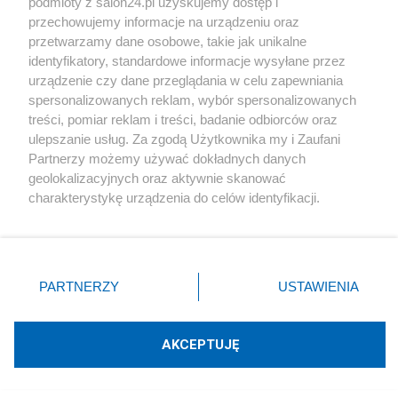
podmioty z salon24.pl uzyskujemy dostęp i
przechowujemy informacje na urządzeniu oraz
Dowody są za słabe? Podejrzany ws.
przetwarzamy dane osobowe, takie jak unikalne
RARS opuścił areszt
identyfikatory, standardowe informacje wysyłane przez
urządzenie czy dane przeglądania w celu zapewniania
spersonalizowanych reklam, wybór spersonalizowanych
Redakcja
106
treści, pomiar reklam i treści, badanie odbiorców oraz
ulepszanie usług. Za zgodą Użytkownika my i Zaufani
Partnerzy możemy używać dokładnych danych
Giertych szuka kolejnego świadka koronnego? Tajemnicza
geolokalizacyjnych oraz aktywnie skanować
podróż do Krala
charakterystykę urządzenia do celów identyfikacji.
Ponieważ cenimy Twoją prywatność, prosimy o zgodę na
Redakcja
52
korzystanie z tych technologii poprzez kliknięcie
„Akceptuję”. Zgoda jest dobrowolna i zawsze możesz ją
zmienić/wycofać klikając przycisk ustawień prywatności
Obajtek usłyszał zarzut za usunięcie "Nie" ze stacji.
PARTNERZY
USTAWIENIA
znajdujący się w lewym dolnym rogu strony
. Niektóre
"Jestem dumny"
rodzaje przetwarzania danych nie wymagają zgody
użytkownika, ale masz prawo sprzeciwić się takiemu
Redakcja
77
AKCEPTUJĘ
przetwarzaniu. Preferencje będą miały zastosowania tylko
na tej witrynie.
Tematy Starosta Melsztyński