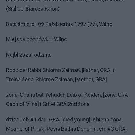
(Sialiec, Biaroza Raion)
Data śmierci: 09 Październik 1797 (77), Wilno
Miejsce pochówku: Wilno
Najbliższa rodzina:
Rodzice: Rabbi Shlomo Zalman, [Father, GRA] i
Treina żona, Shlomo Zalman, [Mother, GRA]
żona: Chana bat Yehudah Leib of Keiden, [żona, GRA
Gaon of Vilna] i Gittel GRA 2nd żona
dzieci: ch.#1 dau. GRA, [died young]; Khiena żona,
Moshe, of Pinsk; Pesia Bathia Donchin, ch. #3 GRA;