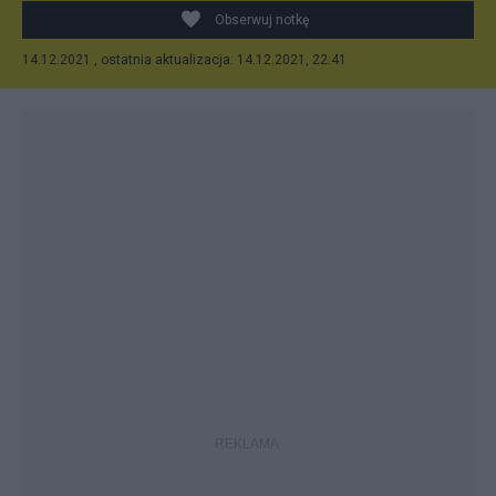
Obserwuj notkę
14.12.2021 , ostatnia aktualizacja: 14.12.2021, 22:41