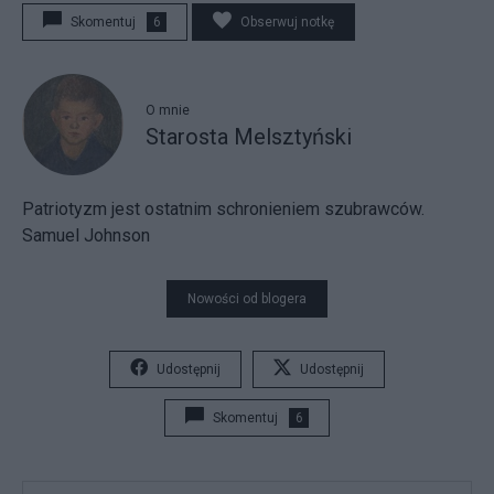
Skomentuj
6
Obserwuj notkę
O mnie
Starosta Melsztyński
Patriotyzm jest ostatnim schronieniem szubrawców.
Samuel Johnson
Nowości od blogera
Udostępnij
Udostępnij
Skomentuj
6