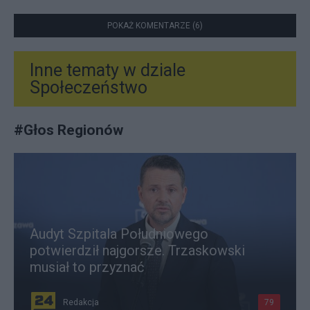
POKAŻ KOMENTARZE (6)
Inne tematy w dziale
Społeczeństwo
#
Głos Regionów
Audyt Szpitala Południowego
potwierdził najgorsze. Trzaskowski
musiał to przyznać
Redakcja
79