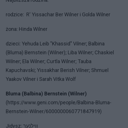
rodzice: R' Yissachar Ber Wilner i Golda Wilner
żona: Hinda Wilner
dzieci: Yehuda Leib "Khassid" Vilner; Balbina
(Bluma) Bernstein (Wilner); Liba Wilner; Chaskiel
Wilner; Ela Wilner; Curtla Wilner; Tauba
Kapuchavski; Yissakhar Berish Vilner; Shmuel
Yaakov Vilner i Sarah Vitka Wolf
Bluma (Balbina) Bernstein (Wilner)
(https://www.geni.com/people/Balbina-Bluma-
Bernstein-Wilner/6000000060771847919)
Jidysz: ווילנער