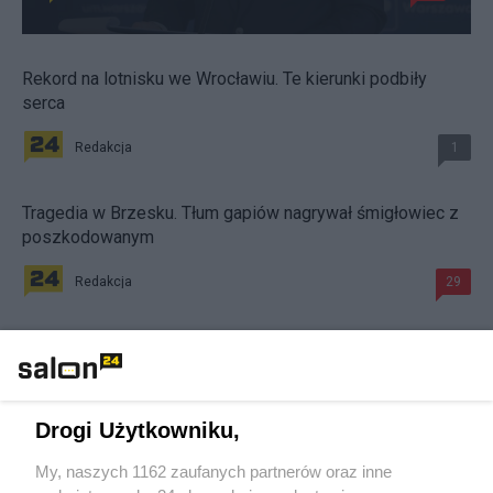
Rekord na lotnisku we Wrocławiu. Te kierunki podbiły
serca
Redakcja
1
Tragedia w Brzesku. Tłum gapiów nagrywał śmigłowiec z
poszkodowanym
Redakcja
29
#
Śledztwa
Drogi Użytkowniku,
My, naszych 1162 zaufanych partnerów oraz inne