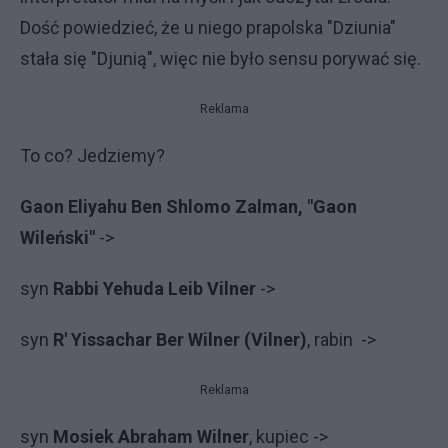
Dość powiedzieć, że u niego prapolska "Dziunia"
stała się "Djunią", więc nie było sensu porywać się.
Reklama
To co? Jedziemy?
Gaon Eliyahu Ben Shlomo Zalman, "Gaon
Wileński"
->
syn
Rabbi Yehuda Leib Vilner
->
syn
R' Yissachar Ber Wilner (Vilner)
, rabin ->
Reklama
syn
Mosiek Abraham Wilner
, kupiec ->