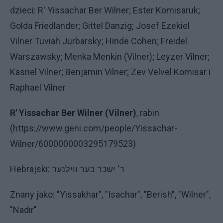
dzieci: R' Yissachar Ber Wilner; Ester Komisaruk;
Golda Friedlander; Gittel Danzig; Josef Ezekiel
Vilner Tuviah Jurbarsky; Hinde Cohen; Freidel
Warszawsky; Menka Menkin (Vilner); Leyzer Vilner;
Kasriel Vilner; Benjamin Vilner; Zev Velvel Komisar i
Raphael Vilner
R' Yissachar Ber Wilner (Vilner)
, rabin
(https://www.geni.com/people/Yissachar-
Wilner/6000000003295179523)
Hebrajski: ר' ישכר בער ווילנער
Znany jako: "Yissakhar", "Isachar", "Berish", "Wilner",
"Nadir"