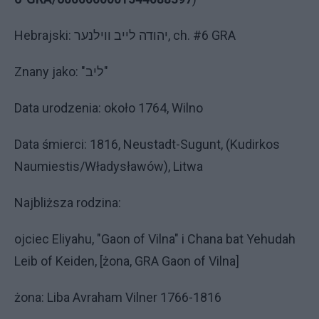
Hebrajski: יהודה לייב ווילנער, ch. #6 GRA
Znany jako: "ליב"
Data urodzenia: około 1764, Wilno
Data śmierci: 1816, Neustadt-Sugunt, (Kudirkos
Naumiestis/Władysławów), Litwa
Najbliższa rodzina:
ojciec Eliyahu, "Gaon of Vilna" i Chana bat Yehudah
Leib of Keiden, [żona, GRA Gaon of Vilna]
żona: Liba Avraham Vilner 1766-1816