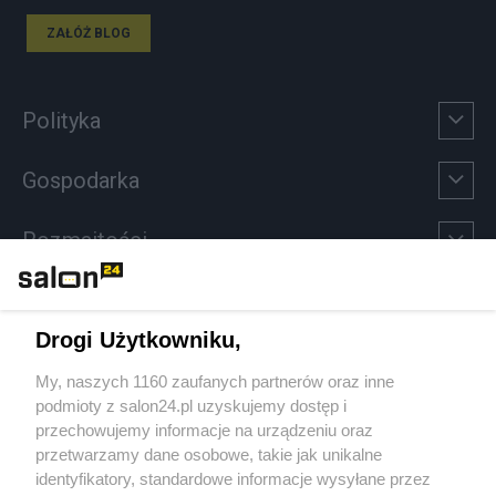
ZAŁÓŻ BLOG
Polityka
Gospodarka
Rozmaitości
Technologie
Drogi Użytkowniku,
Sport
My, naszych 1160 zaufanych partnerów oraz inne
podmioty z salon24.pl uzyskujemy dostęp i
Społeczeństwo
przechowujemy informacje na urządzeniu oraz
przetwarzamy dane osobowe, takie jak unikalne
Kultura
identyfikatory, standardowe informacje wysyłane przez