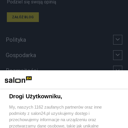
Podziel się swoją opinią
ZAŁÓŻ BLOG
Polityka
Gospodarka
Rozmaitości
Technologie
Drogi Użytkowniku,
Sport
My, naszych 1162 zaufanych partnerów oraz inne
podmioty z salon24.pl uzyskujemy dostęp i
Społeczeństwo
przechowujemy informacje na urządzeniu oraz
przetwarzamy dane osobowe, takie jak unikalne