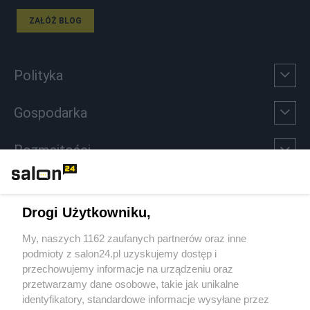
ZAŁÓŻ BLOG
Polityka
Gospodarka
Rozmaitości
Technologie
Drogi Użytkowniku,
Sport
My, naszych 1162 zaufanych partnerów oraz inne
podmioty z salon24.pl uzyskujemy dostęp i
Społeczeństwo
przechowujemy informacje na urządzeniu oraz
przetwarzamy dane osobowe, takie jak unikalne
Kultura
identyfikatory, standardowe informacje wysyłane przez