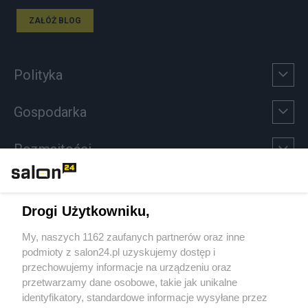
ZAŁÓŻ BLOG
Polityka
Gospodarka
Rozmaitości
Technologie
Drogi Użytkowniku,
Sport
My, naszych 1162 zaufanych partnerów oraz inne
podmioty z salon24.pl uzyskujemy dostęp i
Społeczeństwo
przechowujemy informacje na urządzeniu oraz
przetwarzamy dane osobowe, takie jak unikalne
Kultura
identyfikatory, standardowe informacje wysyłane przez