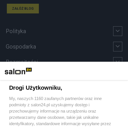
ZAŁÓŻ BLOG
Polityka
Gospodarka
Rozmaitości
Technologie
Drogi Użytkowniku,
Sport
My, naszych 1160 zaufanych partnerów oraz inne
podmioty z salon24.pl uzyskujemy dostęp i
Społeczeństwo
przechowujemy informacje na urządzeniu oraz
przetwarzamy dane osobowe, takie jak unikalne
Kultura
identyfikatory, standardowe informacje wysyłane przez