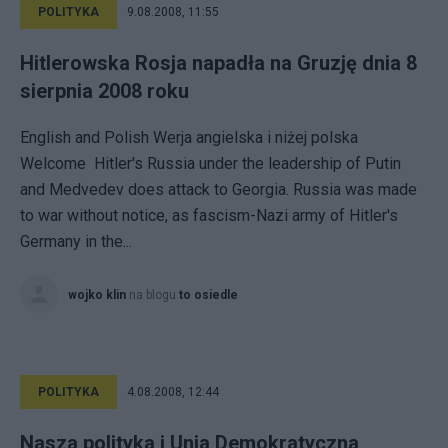
POLITYKA
9.08.2008, 11:55
Hitlerowska Rosja napadła na Gruzję dnia 8
sierpnia 2008 roku
English and Polish Werja angielska i niżej polska
Welcome Hitler's Russia under the leadership of Putin
and Medvedev does attack to Georgia. Russia was made
to war without notice, as fascism-Nazi army of Hitler's
Germany in the...
wojko klin
na blogu
to osiedle
POLITYKA
4.08.2008, 12:44
Nasza polityka i Unia Demokratyczna