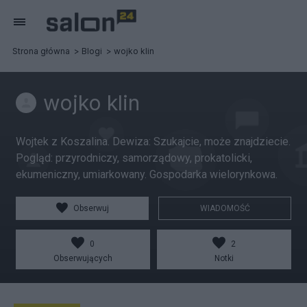
Strona główna
Blogi
wojko klin
wojko klin
Wojtek z Koszalina. Dewiza: Szukajcie, może znajdziecie.
Pogląd: przyrodniczy, samorządowy, prokatolicki,
ekumeniczny, umiarkowany. Gospodarka wielorynkowa.
Obserwuj
WIADOMOŚĆ
0
2
Obserwujących
Notki