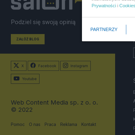
Prywatności
i
Cookie
Podziel się swoją opinią
PARTNERZY
ZAŁÓŻ BLOG
X
Facebook
Instagram
Youtube
Web Content Media sp. z o. o.
© 2022
Pomoc
O nas
Praca
Reklama
Kontakt