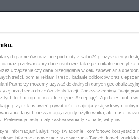
RÓĆ DO NOTKI
niku,
fanych partnerów oraz inne podmioty z salon24.pl uzyskujemy dost
niu oraz przetwarzamy dane osobowe, takie jak unikalne identyfikat
przez urządzenie czy dane przeglądania w celu zapewniania sperson
ych treści, pomiar reklam i treści, badanie odbiorców oraz ulepszan
fani Partnerzy możemy używać dokładnych danych geolokalizacyjn
tykę urządzenia do celów identyfikacji. Ponieważ cenimy Twoją pry
z tych technologii poprzez kliknięcie „Akceptuję”. Zgoda jest dobro
ikając przycisk ustawień prywatności znajdujący się w lewym dolny
etwarzania danych nie wymagają zgody użytkownika, ale masz prawo 
. Preferencje będą miały zastosowania tylko na tej witrynie.
szymi informacjami, abyś mógł świadomie i komfortowo korzystać z
Polityka
Gospodarka
gółowe informacje dotyczące przetwarzania Twoich danych znajdzi