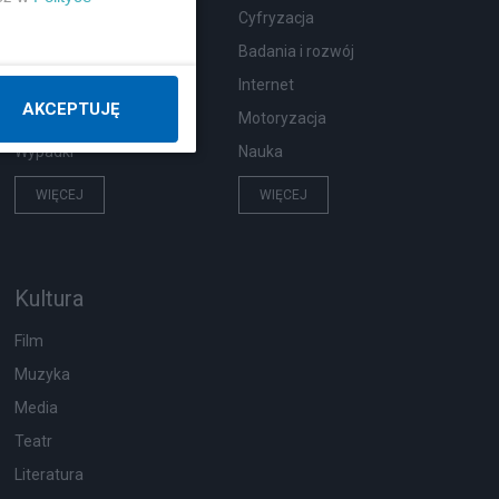
Zdrowie
Cyfryzacja
Podróże
Badania i rozwój
Pogoda
Internet
AKCEPTUJĘ
Ekologia
Motoryzacja
Wypadki
Nauka
WIĘCEJ
WIĘCEJ
Kultura
Film
Muzyka
Media
Teatr
Literatura