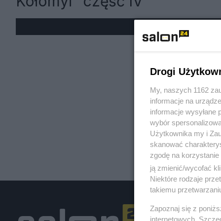
Kołomyi” część IV
« W
Drogi Użytkow
My, naszych 1162 zau
informacje na urządze
informacje wysyłane 
wybór spersonalizowan
Użytkownika my i Zau
skanować charakterys
zgodę na korzystanie 
ją zmienić/wycofać kl
Niektóre rodzaje prz
takiemu przetwarzaniu
Zapoznaj się z poniż
internetowych. Szcze