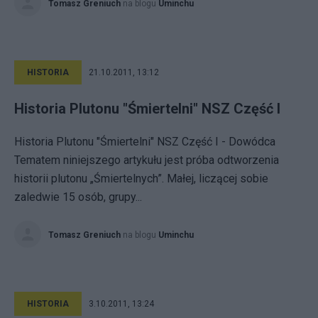
Tomasz Greniuch
na blogu
Uminchu
HISTORIA
21.10.2011, 13:12
Historia Plutonu "Śmiertelni" NSZ Część I
Historia Plutonu "Śmiertelni" NSZ Część I - Dowódca
Tematem niniejszego artykułu jest próba odtworzenia
historii plutonu „Śmiertelnych”. Małej, liczącej sobie
zaledwie 15 osób, grupy...
Tomasz Greniuch
na blogu
Uminchu
HISTORIA
3.10.2011, 13:24