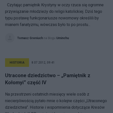
Czytając pamiętnik Krystyny w oczy rzuca się ogromne
przywiązanie młodzieży do religii katolickiej. Dziś tego
typu postawę funkcjonariusze nowomowy określili by
mianem fanatyzmu, wówczas było to po prostu...
Tomasz Greniuch
na blogu
Uminchu
HISTORIA
8.07.2012, 09:41
Utracone dziedzictwo – „Pamiętnik z
Kołomyi” część IV
Na przestrzeni ostatnich miesięcy wiele osób z
niecierpliwością pytało mnie o kolejne części „Utraconego
dziedzictwa”. Historie i wspomnienia dotyczące Kresów