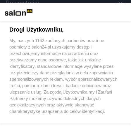
Rozmaitości
Technologie
Drogi Użytkowniku,
Sport
My, naszych 1162 zaufanych partnerów oraz inne
podmioty z salon24.pl uzyskujemy dostęp i
Społeczeństwo
przechowujemy informacje na urządzeniu oraz
przetwarzamy dane osobowe, takie jak unikalne
Kultura
identyfikatory, standardowe informacje wysyłane przez
urządzenie czy dane przeglądania w celu zapewniania
spersonalizowanych reklam, wybór spersonalizowanych
treści, pomiar reklam i treści, badanie odbiorców oraz
ulepszanie usług. Za zgodą Użytkownika my i Zaufani
X
Facebook
Instagram
Youtube
Partnerzy możemy używać dokładnych danych
geolokalizacyjnych oraz aktywnie skanować
charakterystykę urządzenia do celów identyfikacji.
Web Content Media sp. z o. o. © 2022
Ponieważ cenimy Twoją prywatność, prosimy o zgodę na
korzystanie z tych technologii poprzez kliknięcie
„Akceptuję”. Zgoda jest dobrowolna i zawsze możesz ją