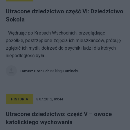
Utracone dziedzictwo część VI: Dziedzictwo
Sokoła
Wędrując po Kresach Wschodnich, przeglądając
pożółkłe, postrzępione zdjęcia ich mieszkańców, próbuję
zgłębić ich myśli, dotrzeć do psychiki ludzi dla których
niepodległość była...
Tomasz Greniuch
na blogu
Uminchu
HISTORIA
8.07.2012, 09:44
Utracone dziedzictwo: część V – owoce
katolickiego wychowania