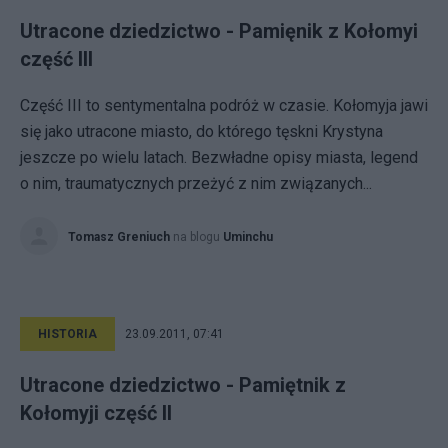
Utracone dziedzictwo - Pamięnik z Kołomyi
część III
Część III to sentymentalna podróż w czasie. Kołomyja jawi
się jako utracone miasto, do którego tęskni Krystyna
jeszcze po wielu latach. Bezwładne opisy miasta, legend
o nim, traumatycznych przeżyć z nim związanych...
Tomasz Greniuch
na blogu
Uminchu
HISTORIA
23.09.2011, 07:41
Utracone dziedzictwo - Pamiętnik z
Kołomyji część II