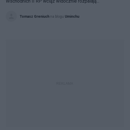
Wschodnich II RP wciąż widocznie rozpalają...
Tomasz Greniuch
na blogu
Uminchu