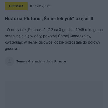
HISTORIA
8.07.2012, 09:35
Historia Plutonu „Śmiertelnych” część III
W oddziale „Sztubaka” Z 2 na 3 grudnia 1945 roku grupa
przesunęła się w góry, powyżej Górnej Kamesznicy,
kwaterując w leśnej gajówce, gdzie pozostała do połowy
grudnia....
Tomasz Greniuch
na blogu
Uminchu