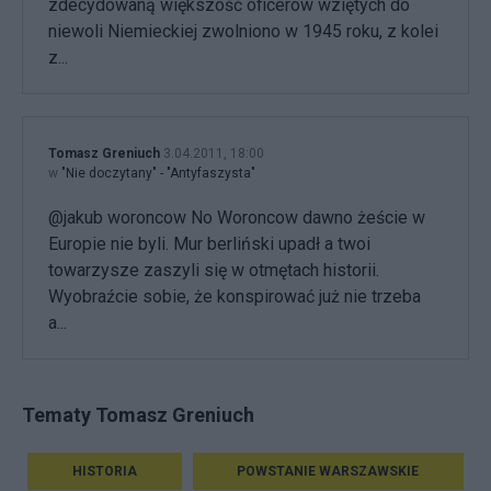
zdecydowaną większość oficerów wziętych do
niewoli Niemieckiej zwolniono w 1945 roku, z kolei
z...
Tomasz Greniuch
3.04.2011, 18:00
w
"Nie doczytany" - "Antyfaszysta"
@jakub woroncow No Woroncow dawno żeście w
Europie nie byli. Mur berliński upadł a twoi
towarzysze zaszyli się w otmętach historii.
Wyobraźcie sobie, że konspirować już nie trzeba
a...
Tematy Tomasz Greniuch
HISTORIA
POWSTANIE WARSZAWSKIE