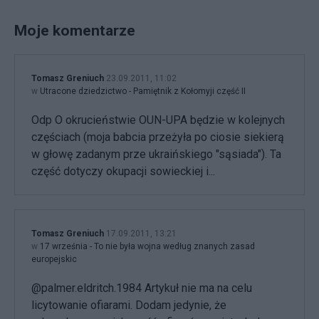
Moje komentarze
Tomasz Greniuch
23.09.2011, 11:02
w
Utracone dziedzictwo - Pamiętnik z Kołomyji część II
Odp O okrucieństwie OUN-UPA będzie w kolejnych
częściach (moja babcia przeżyła po ciosie siekierą
w głowę zadanym prze ukraińskiego "sąsiada"). Ta
część dotyczy okupacji sowieckiej i...
Tomasz Greniuch
17.09.2011, 13:21
w
17 września - To nie była wojna według znanych zasad
europejskic
@palmer.eldritch.1984 Artykuł nie ma na celu
licytowanie ofiarami. Dodam jedynie, że