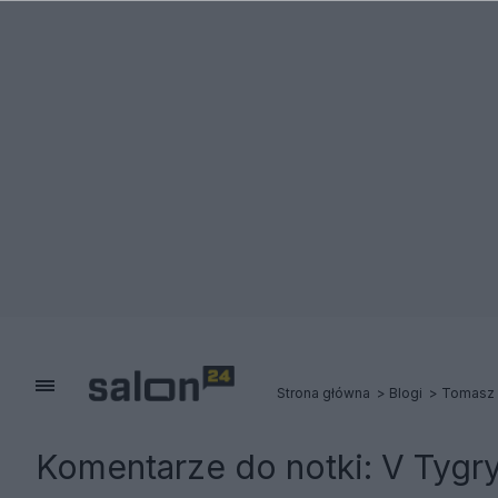
Strona główna
Blogi
Tomasz 
Komentarze do notki:
V Tygr