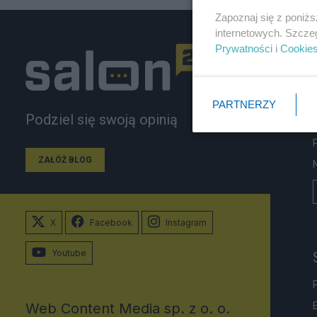
Zapoznaj się z poniż
internetowych. Szcze
Prywatności
i
Cookie
PARTNERZY
Podziel się swoją opinią
ZAŁÓŻ BLOG
X
Facebook
Instagram
Youtube
Web Content Media sp. z o. o.