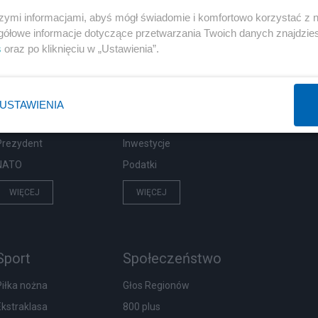
szymi informacjami, abyś mógł świadomie i komfortowo korzystać z
gółowe informacje dotyczące przetwarzania Twoich danych znajdzi
s
oraz po kliknięciu w „Ustawienia”.
Polityka
Gospodarka
Rosja
Biznes
PiS
Pieniądze
USTAWIENIA
Rząd
Centralny Port Komunikacyjny
Prezydent
Inwestycje
NATO
Podatki
WIĘCEJ
WIĘCEJ
Sport
Społeczeństwo
Piłka nożna
Głos Regionów
Ekstraklasa
800 plus