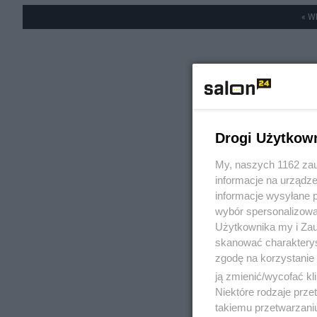
« W
Drogi Użytkow
My, naszych 1162 zau
informacje na urządze
informacje wysyłane 
wybór spersonalizowan
Użytkownika my i Zau
skanować charakterys
zgodę na korzystanie 
ją zmienić/wycofać kl
Niektóre rodzaje prz
takiemu przetwarzaniu