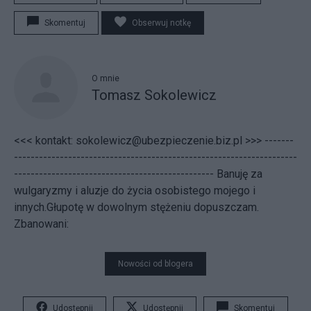
Skomentuj
Obserwuj notkę
O mnie
Tomasz Sokolewicz
<<< kontakt: sokolewicz@ubezpieczenie.biz.pl >>> -------
--------------------------------------------------------------------
------------------------------------------------ Banuję za
wulgaryzmy i aluzje do życia osobistego mojego i
innych.Głupotę w dowolnym stężeniu dopuszczam.
Zbanowani:
Nowości od blogera
Udostępnij
Udostępnij
Skomentuj