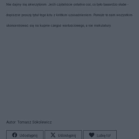
Nie dajmy się akwizytorom. Jeśli czytaliście ostatnio coś, co było baaardzo słabe -
dopiszcie proszę tytuł tego kitu z krótkim uzasadnieniem. Pomoże to nam wszystkim
skoncentrować się na kupnie czegoś wartościowego, a nie makulatury.
Autor: Tomasz Sokolewicz
Udostępnij
Udostępnij
Lubię to!