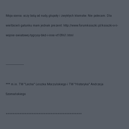
Moja ocena: oczy bolą od nudy, głupoty i zwykłych kłamstw. Nie polecam. Dla
wielbicieli gatunku mam jednak prezent:
http://
www.forumksiazki.pl/
ksiazki-o-ii-
wojnie-swiatow
ej-tygrysy-bkd-i-inne-vt10
961.html
---------------------
*** m.in. TW "Lecha" Leszka Moczulskiego i TW "Historyka" Andrzeja
Szomańskiego
==========================
==================