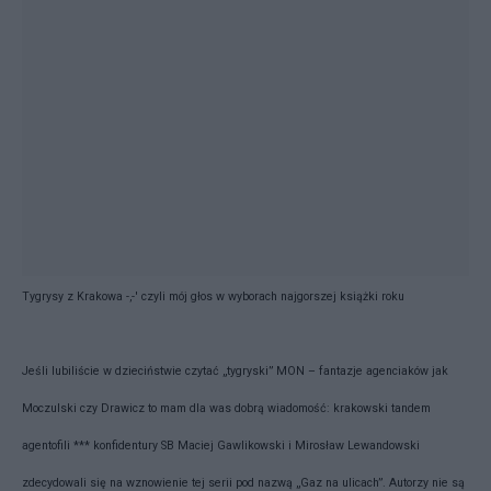
Tygrysy z Krakowa -,-' czyli mój głos w wyborach najgorszej książki roku
Jeśli lubiliście w dzieciństwie czytać „tygryski” MON – fantazje agenciaków jak
Moczulski czy Drawicz to mam dla was dobrą wiadomość: krakowski tandem
agentofili *** konfidentury SB Maciej Gawlikow
ski i Mirosław Lewandowski
zdecydowali się na wznowienie tej serii pod nazwą „Gaz na ulicach”. Autorzy nie są