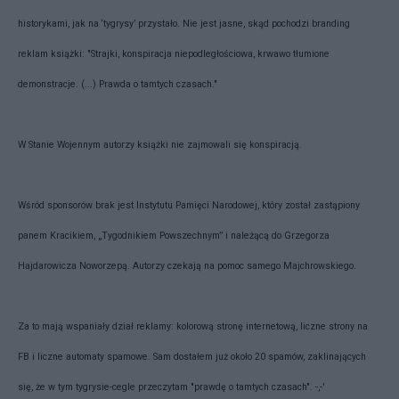
historykami, jak na ‘tygrysy’ przystało. Nie jest jasne, skąd pochodzi branding
reklam książki: "Strajki, konspiracja niepodległościowa, krwawo tłumione
demonstracje. (...) Prawda o tamtych czasach."
W Stanie Wojennym autorzy książki nie zajmowali się konspiracją.
Wśród sponsorów brak jest Instytutu Pamięci Narodowej, który został zastąpiony
panem Kracikiem, „Tygodnikiem Powszechnym” i należącą do Grzegorza
Hajdarowicza Noworzepą. Autorzy czekają na pomoc samego Majchrowskiego.
Za to mają wspaniały dział reklamy: kolorową stronę internetową, liczne strony na
FB i liczne automaty spamowe. Sam dostałem już około 20 spamów, zaklinających
się, że w tym tygrysie-cegle przeczytam "prawdę o tamtych czasach". -,-'