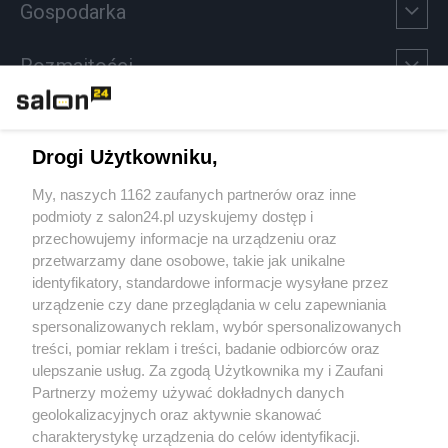
Gospodarka
Rozmaitości
Technologie
Drogi Użytkowniku,
Sport
My, naszych 1162 zaufanych partnerów oraz inne
podmioty z salon24.pl uzyskujemy dostęp i
Społeczeństwo
przechowujemy informacje na urządzeniu oraz
przetwarzamy dane osobowe, takie jak unikalne
Kultura
identyfikatory, standardowe informacje wysyłane przez
urządzenie czy dane przeglądania w celu zapewniania
spersonalizowanych reklam, wybór spersonalizowanych
treści, pomiar reklam i treści, badanie odbiorców oraz
ulepszanie usług. Za zgodą Użytkownika my i Zaufani
X
Facebook
Instagram
Youtube
Partnerzy możemy używać dokładnych danych
geolokalizacyjnych oraz aktywnie skanować
charakterystykę urządzenia do celów identyfikacji.