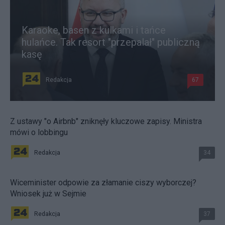
Karaoke, basen z kulkami i tańce
hulańce. Tak resort "przepalał" publiczną
kasę
Redakcja
67
Z ustawy "o Airbnb" zniknęły kluczowe zapisy. Ministra
mówi o lobbingu
Redakcja
34
Wiceminister odpowie za złamanie ciszy wyborczej?
Wniosek już w Sejmie
Redakcja
37