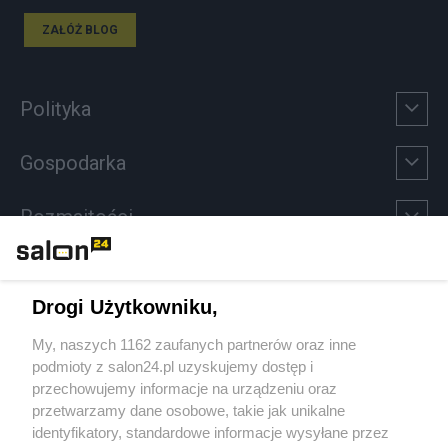
ZAŁÓŻ BLOG
Polityka
Gospodarka
Rozmaitości
Technologie
Drogi Użytkowniku,
Sport
My, naszych 1162 zaufanych partnerów oraz inne
podmioty z salon24.pl uzyskujemy dostęp i
Społeczeństwo
przechowujemy informacje na urządzeniu oraz
przetwarzamy dane osobowe, takie jak unikalne
Kultura
identyfikatory, standardowe informacje wysyłane przez