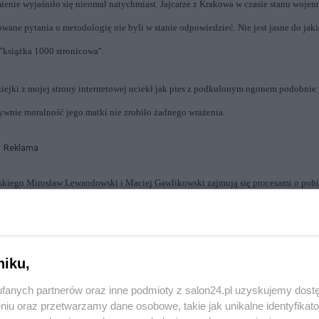
mienie wyjaśniło się nieomal natychmiast. Jajcarze z Krakowa w czasie stanu woje
owane pytania o metodologię nie byli w stanie odpowiedzieć. Nie jest jasne do jak
 "książka 1000 stronicowa".
ejki z mojej strony internetowej uciekł jak pies z podkulonym ogonem podobnie 
wnie moralność jego matki nie zrobiło żadnego wrażenia.
Reklama
kiego Mirosław Lewandowski i Maciej Gawlikowski zajmują się procesami o pobi
nienie i amnestie prezydenta Kwaśniewskiego), pomijając zupełnie sprawy
awem sprawcy mogliby zostać skazani. Po co więc tworzone są wydarzenia internet
fani osób nie posiadających statusu pokrzywdzonego IPN w latach 80’, kiedy o ska
niku,
fanych partnerów oraz inne podmioty z salon24.pl uzyskujemy dost
niu oraz przetwarzamy dane osobowe, takie jak unikalne identyfikat
była sama na Sali sądowej? Gdzie wówczas byli dzisiejsi oskarżyciele bezpieki?