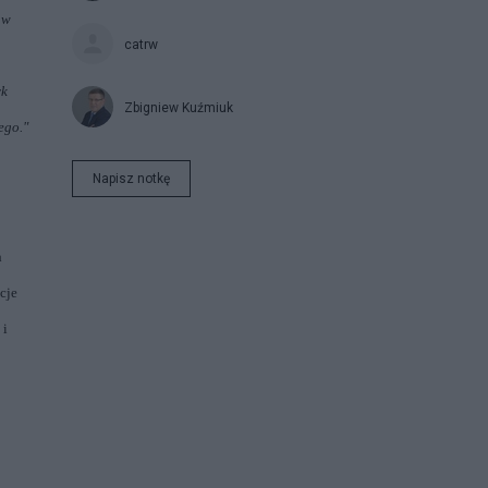
 w
catrw
yk
Zbigniew Kuźmiuk
ego."
Napisz notkę
h
cje
 i