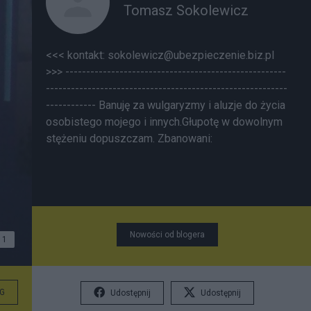
Tomasz Sokolewicz
<<< kontakt: sokolewicz@ubezpieczenie.biz.pl
>>> -----------------------------------------------------
----------------------------------------------------------
------------ Banuję za wulgaryzmy i aluzje do życia
osobistego mojego i innych.Głupotę w dowolnym
stężeniu dopuszczam. Zbanowani:
Nowości od blogera
1
l
G
Udostępnij
Udostępnij