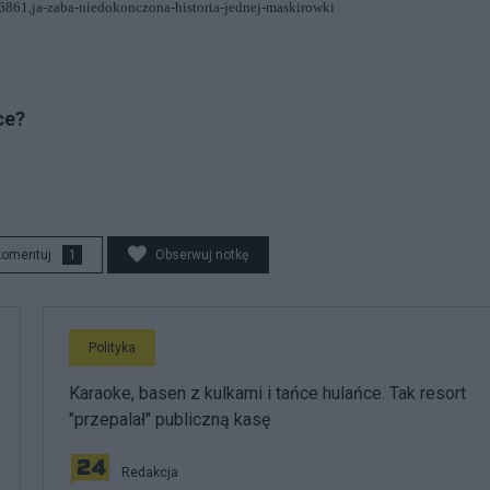
06861,ja-zaba-niedokonczona-historia-jednej-maskirowki
ce?
komentuj
1
Obserwuj notkę
Polityka
Karaoke, basen z kulkami i tańce hulańce. Tak resort
"przepalał" publiczną kasę
Redakcja