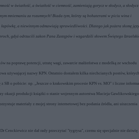
mność w światłość, a światłość w ciemność, zamieniają gorycz w słodycz, a słodycz
snym mniemaniu za rozumnych! Biada tym, którzy są bohaterami w piciu wina i
łapówkę, a niewinnym odmawiają sprawiedliwości. Dlatego jak pożera słomę jęz
k proch, gdyż odrzucili zakon Pana Zastępów i wzgardzili słowem Świętego Izraelski
ków na poprawę potencji, utratę wagi, zawarcie małżeństwa z modelką ze wschodu
rakowa używającej nazwy KPN. Ostatnio dostałem kilka niechcianych postów, któryc
ię z SB o pobicie: np. „Jeszcze o krakowskim procesie KPN vs. MO” i liczne informa
rzy okazji produkcji książki o stanie wojennym autorstwa Macieja Gawlikowskiego
zystuje materiały z mojej strony internetowej bez podania źródła, ani uiszczenia
r Cenckiewicz nie dał rady przeczytać "tygrysa", czemu się specjalnie nie dziwię.