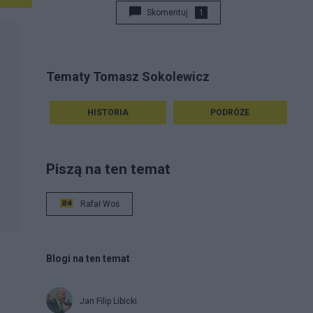
Skomentuj
1
Tematy Tomasz Sokolewicz
HISTORIA
PODRÓŻE
Piszą na ten temat
Rafał Woś
Blogi na ten temat
Jan Filip Libicki