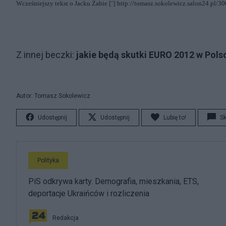
Wcześniejszy tekst
o Jacku Żabie [‘]:
http://tomasz.sokolewicz.salon24.pl/3
Z innej beczki:
jakie będą skutki EURO 2012 w Pols
Autor: Tomasz Sokolewicz
Udostępnij
Udostępnij
Lubię to!
S
Polityka
PiS odkrywa karty. Demografia, mieszkania, ETS,
deportacje Ukraińców i rozliczenia
Redakcja