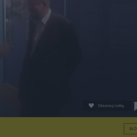
Obserwuj notkę
posiadajacych statusu pokrzywdzonego IPN Krzysztof Kró
BLO