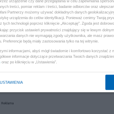
przez urządzenie czy dane przeglądania w celu zapewniania sperson
ych treści, pomiar reklam i treści, badanie odbiorców oraz ulepszan
fani Partnerzy możemy używać dokładnych danych geolokalizacyjn
tykę urządzenia do celów identyfikacji. Ponieważ cenimy Twoją pry
z tych technologii poprzez kliknięcie „Akceptuję”. Zgoda jest dobro
ikając przycisk ustawień prywatności znajdujący się w lewym dolny
etwarzania danych nie wymagają zgody użytkownika, ale masz prawo 
Reklama
. Preferencje będą miały zastosowania tylko na tej witrynie.
szymi informacjami, abyś mógł świadomie i komfortowo korzystać z
c-r-a-c-o-v-i-a-n-a-remix
gółowe informacje dotyczące przetwarzania Twoich danych znajdzi
s
oraz po kliknięciu w „Ustawienia”.
on24.pl/373619,v-tygrysy-z-krakowa-v
24.pl/377917,obywatel-niepodleglosc-prawie-stolica-prawie-opozycja
USTAWIENIA
Reklama