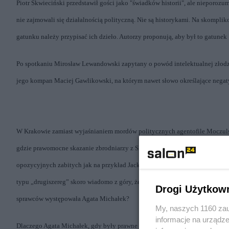
Piotr Skwieciński przedstawił gości jako "świadków historii", ale nieporozu
nie zajmowali się działalnością polityczną. Nie są historykami. Na skomplik
gatunku należy przypisać ich dzieło. Autorzy proponują, aby był to gatunek
Po spotkaniu Mirosław Lewandowski zapytany o powód intelektualnej złodzi
jego kompan Maciej Gawlikowski, na którym nawet słowo określające negaty
W Krakowie
zamiast wyjaśnianiem mordów politycznych agentofile Moczuls
gdzie prawomocne skazanie zbrodniarzy z SB już nie jest możliwe (przedaw
opozycyjnych zabitych jak na przykład Jacka Żaby, w których zgodnie z pr
typu „drugiszereg” skoro wiadomo z góry, że Sąd umorzy sprawę? Co robili 
Drogi Użytkow
sprawców występowała Agata Michałek?
My, naszych 1160 zau
informacje na urządze
Dlaczego Agata Michałek, gdy były prawne przesłanki do skazania sprawców 