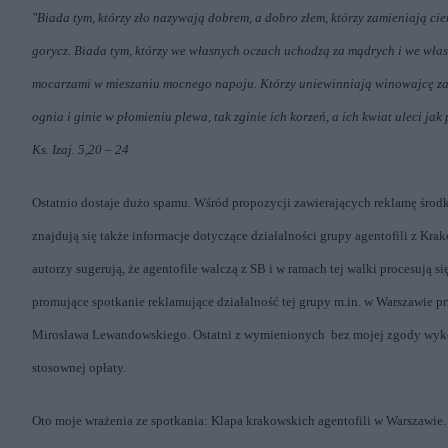
"Biada tym, którzy zło nazywają dobrem, a dobro złem, którzy zamieniają cie
gorycz. Biada tym, którzy we własnych oczach uchodzą za mądrych i we wła
mocarzami w mieszaniu mocnego napoju. Którzy uniewinniają winowajcę za 
ognia i ginie w płomieniu plewa, tak zginie ich korzeń, a ich kwiat uleci ja
Ks. Izaj. 5,20 – 24
Ostatnio dostaje dużo spamu. Wśród propozycji zawierających reklamę środ
znajdują się także informacje dotyczące działalności grupy agentofili z K
autorzy sugerują, że agentofile walczą z SB i w ramach tej walki procesują s
promujące spotkanie reklamujące działalność tej grupy m.in. w Warszawie p
Mirosława Lewandowskiego. Ostatni z wymienionych
bez mojej zgody wykor
stosownej opłaty.
Oto moje wrażenia ze spotkania: Klapa krakowskich agentofili w Warszawie. D