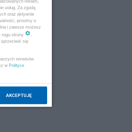
alizowanych reklam,
ie usług. Za zgodą
ych oraz aktywnie
watność, prosimy o
wolna i zawsze możesz
m rogu strony
.
sprzeciwić się
 naszych serwisów
esz w
Polityce
AKCEPTUJĘ