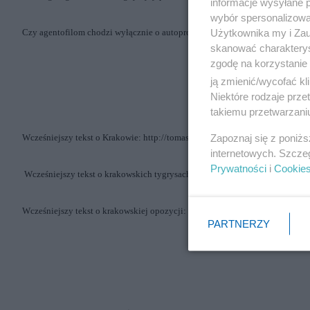
informacje wysyłane 
wybór spersonalizowan
Użytkownika my i Zau
Czy agentofilom chodzi wyłącznie o autopromocje?
skanować charakterys
zgodę na korzystanie 
ją zmienić/wycofać kl
Niektóre rodzaje prz
takiemu przetwarzaniu
Zapoznaj się z poniż
Wcześniejszy tekst
o Krakowie:
http://tomasz.sokolewicz.salon24.pl/325350,
internetowych. Szcze
Prywatności
i
Cookie
Wcześniejszy tekst o krakowskich tygrysach:
http://tomasz.sokolewicz.sal
Wcześniejszy tekst
o krakowskiej opozycji:
http://tomasz.sokolewicz.salon
PARTNERZY