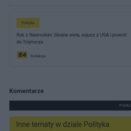
Polityka
Rok z Nawrockim. Głośne weta, sojusz z USA i powrót
do Trójmorza
Redakcja
Komentarze
POKAŻ
Inne tematy w dziale
Polityka