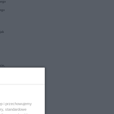
nnego
iego
jak
cie,
owe
zanie
ęp i przechowujemy
ory, standardowe