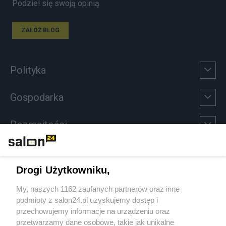
Podziel się swoją opinią
ZAŁÓŻ BLOG
Polityka
Gospodarka
Rozmaitości
Technologie
Drogi Użytkowniku,
Sport
My, naszych 1162 zaufanych partnerów oraz inne
podmioty z salon24.pl uzyskujemy dostęp i
Społeczeństwo
przechowujemy informacje na urządzeniu oraz
przetwarzamy dane osobowe, takie jak unikalne