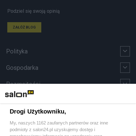
Podziel się swoją opinią
ZAŁÓŻ BLOG
Polityka
Gospodarka
Rozmaitości
Technologie
Drogi Użytkowniku,
Sport
My, naszych 1162 zaufanych partnerów oraz inne
podmioty z salon24.pl uzyskujemy dostęp i
Społeczeństwo