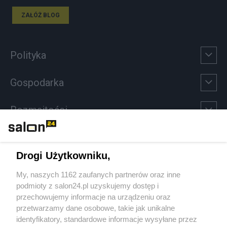
ZAŁÓŻ BLOG
Polityka
Gospodarka
Rozmaitości
Technologie
Drogi Użytkowniku,
Sport
My, naszych 1162 zaufanych partnerów oraz inne
podmioty z salon24.pl uzyskujemy dostęp i
Społeczeństwo
przechowujemy informacje na urządzeniu oraz
przetwarzamy dane osobowe, takie jak unikalne
Kultura
identyfikatory, standardowe informacje wysyłane przez