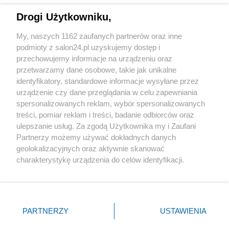
Drogi Użytkowniku,
Sport
My, naszych 1162 zaufanych partnerów oraz inne
podmioty z salon24.pl uzyskujemy dostęp i
Społeczeństwo
przechowujemy informacje na urządzeniu oraz
przetwarzamy dane osobowe, takie jak unikalne
Kultura
identyfikatory, standardowe informacje wysyłane przez
urządzenie czy dane przeglądania w celu zapewniania
spersonalizowanych reklam, wybór spersonalizowanych
treści, pomiar reklam i treści, badanie odbiorców oraz
ulepszanie usług. Za zgodą Użytkownika my i Zaufani
X
Facebook
Instagram
Youtube
Partnerzy możemy używać dokładnych danych
geolokalizacyjnych oraz aktywnie skanować
charakterystykę urządzenia do celów identyfikacji.
Web Content Media sp. z o. o. © 2022
Ponieważ cenimy Twoją prywatność, prosimy o zgodę na
korzystanie z tych technologii poprzez kliknięcie
„Akceptuję”. Zgoda jest dobrowolna i zawsze możesz ją
Pomoc
O nas
Praca
Reklama
Kontakt
zmienić/wycofać klikając przycisk ustawień prywatności
PARTNERZY
USTAWIENIA
znajdujący się w lewym dolnym rogu strony
. Niektóre