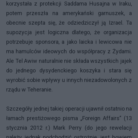
korzystała z protekcji Saddama Husajna w Iraku,
potem przeszła na amerykański garnuszek, a
obecnie szepta się, że odziedziczył ją Izrael. Ta
supozycja jest logiczna dlatego, że organizacja
potrzebuje sponsora, a jako laicka i lewicowa nie
ma hamulców ideowych do współpracy z Żydami.
Ale Tel Awiw naturalnie nie składa wszystkich jajek
do jednego dysydenckiego koszyka i stara się
wyrobić sobie wpływy u innych niezadowolonych z
rządu w Teheranie.
Szczegóły jednej takiej operacji ujawnił ostatnio na
łamach prestiżowego pisma „Foreign Affairs” (13
stycznia 2012 r.) Mark Perry (do jego rewelacji
należy jednak podchodzić ostrożnie, jest bowiem