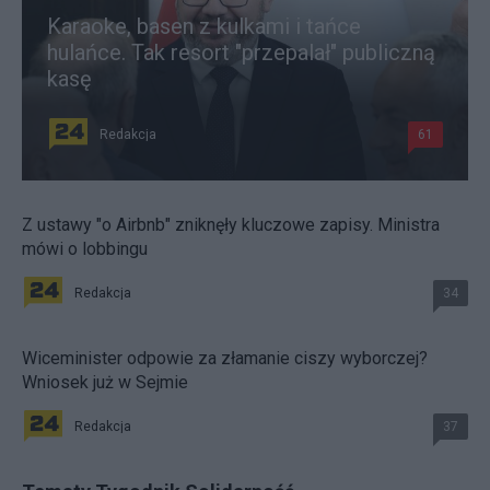
Karaoke, basen z kulkami i tańce
hulańce. Tak resort "przepalał" publiczną
kasę
Redakcja
61
Z ustawy "o Airbnb" zniknęły kluczowe zapisy. Ministra
mówi o lobbingu
Redakcja
34
Wiceminister odpowie za złamanie ciszy wyborczej?
Wniosek już w Sejmie
Redakcja
37