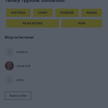
Tematy Tygodnik Solidarność
HISTORIA
CHINY
PODRÓŻE
NAUKA
PIŁKA NOŻNA
IRAN
Blogi na ten temat
marek.w
Jacek K.M.
catrw
Napisz notkę