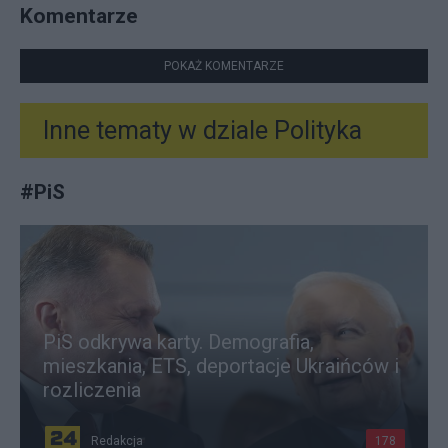
Komentarze
POKAŻ KOMENTARZE
Inne tematy w dziale
Polityka
#
PiS
PiS odkrywa karty. Demografia,
mieszkania, ETS, deportacje Ukraińców i
rozliczenia
Redakcja
178