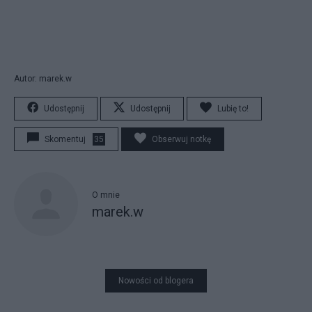
Autor: marek.w
Udostępnij
Udostępnij
Lubię to!
Skomentuj
35
Obserwuj notkę
O mnie
marek.w
Nowości od blogera