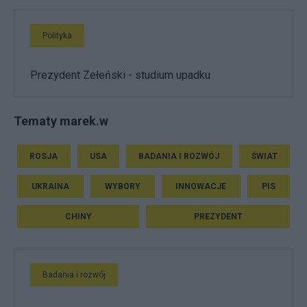
Polityka
Prezydent Zełeński - studium upadku
Tematy marek.w
ROSJA
USA
BADANIA I ROZWÓJ
ŚWIAT
UKRAINA
WYBORY
INNOWACJE
PIS
CHINY
PREZYDENT
Badania i rozwój