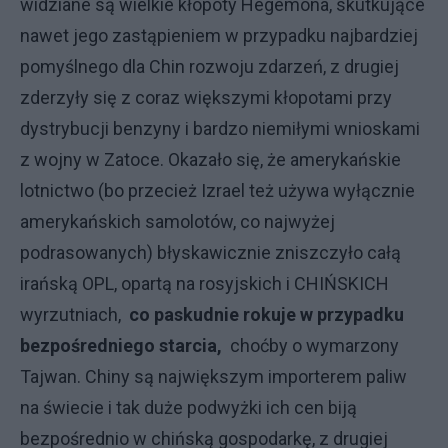
widziane są wielkie kłopoty Hegemona, skutkujące
nawet jego zastąpieniem w przypadku najbardziej
pomyślnego dla Chin rozwoju zdarzeń, z drugiej
zderzyły się z coraz większymi kłopotami przy
dystrybucji benzyny i bardzo niemiłymi wnioskami
z wojny w Zatoce. Okazało się, że amerykańskie
lotnictwo (bo przecież Izrael też używa wyłącznie
amerykańskich samolotów, co najwyżej
podrasowanych) błyskawicznie zniszczyło całą
irańską OPL, opartą na rosyjskich i CHIŃSKICH
wyrzutniach,
co paskudnie rokuje w przypadku
bezpośredniego starcia,
choćby o wymarzony
Tajwan. Chiny są największym importerem paliw
na świecie i tak duże podwyżki ich cen biją
bezpośrednio w chińską gospodarkę, z drugiej