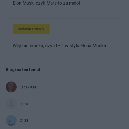
Elon Musk, czyli Mars to za mało!
Badania i rozwój
Wejście smoka, czyli IPO w stylu Elona Muska
Blogi na ten temat
Jacek K.M.
catrw
O123