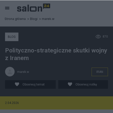
Strona główna
Blogi
marek.w
870
BLOG
Polityczno-strategiczne skutki wojny
z Iranem
marek.w
IRAN
Obserwuj temat
Obserwuj notkę
2.04.2026