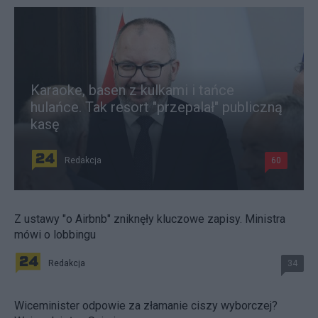
Karaoke, basen z kulkami i tańce
hulańce. Tak resort "przepalał" publiczną
kasę
Redakcja
60
Z ustawy "o Airbnb" zniknęły kluczowe zapisy. Ministra
mówi o lobbingu
Redakcja
34
Wiceminister odpowie za złamanie ciszy wyborczej?