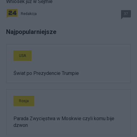
Wniosek już w Sejmie
Redakcja
37
Najpopularniejsze
USA
Świat po Prezydencie Trumpie
Rosja
Parada Zwycięstwa w Moskwie czyli komu bije
dzwon