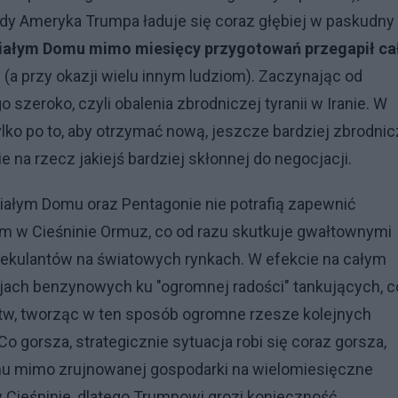
 gdy Ameryka Trumpa ładuje się coraz głębiej w paskudny
Białym Domu mimo miesięcy przygotowań przegapił ca
 (a przy okazji wielu innym ludziom). Zaczynając od
zeroko, czyli obalenia zbrodniczej tyranii w Iranie. W
lko po to, aby otrzymać nową, jeszcze bardziej zbrodnic
e na rzecz jakiejś bardziej skłonnej do negocjacji.
ałym Domu oraz Pentagonie nie potrafią zapewnić
m w Cieśninie Ormuz, co od razu skutkuje gwałtownymi
ekulantów na światowych rynkach. W efekcie na całym
cjach benzynowych ku "ogromnej radości" tankujących, c
stw, tworząc w ten sposób ogromne rzesze kolejnych
o gorsza, strategicznie sytuacja robi się coraz gorsza,
mu mimo zrujnowanej gospodarki na wielomiesięczne
w Cieśninie, dlatego Trumpowi grozi konieczność