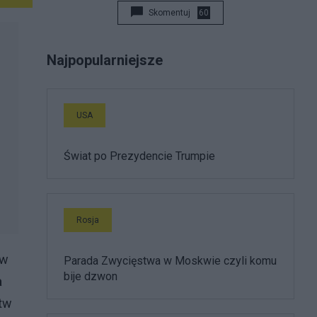
Skomentuj
60
Najpopularniejsze
USA
Świat po Prezydencie Trumpie
Rosja
ów
Parada Zwycięstwa w Moskwie czyli komu
bije dzwon
a
stw