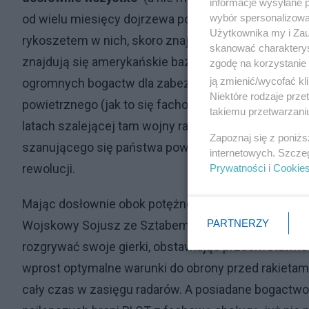
informacje wysyłane 
wybór spersonalizowan
od wielu miesięcy dojrzewa potężny konflikt Izrael
Użytkownika my i Zau
rykoszetem w nich, skoro znajdują się w zasięgu ira
skanować charakterys
znajdują się amerykańskie bazy wojskowe. Nie rozumie
zgodę na korzystanie 
ją zmienić/wycofać kl
ogromnych bogactw dla zabezpieczenia krajów prze
Niektóre rodzaje prz
powietrznego (jak to się fachowo mówi), przynajmnie
takiemu przetwarzaniu
latach szalejącej tam wojny rakietowo-dronowej (op
Zapoznaj się z poniż
szanującego się państwa powinien wyciągnąć z niej w
internetowych. Szcze
rewolucji.
Prywatności
i
Cookie
Mając dosłownie obok potężne państwo rządzone p
PARTNERZY
Wojskowy Sojusz ze Sztabem Koordynującym wspóln
rozgrywać swoje gierki, obstawiając przeciwstawne s
wprost optymalne warunki do obrony przed rakietami
cały czas w zasięgu radarów. A posiadane bogactwo