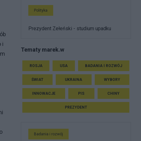
Polityka
Prezydent Zełeński - studium upadku
sób
 i
Tematy marek.w
ym
ROSJA
USA
BADANIA I ROZWÓJ
ŚWIAT
UKRAINA
WYBORY
e
INNOWACJE
PIS
CHINY
PREZYDENT
mi
o
Badania i rozwój