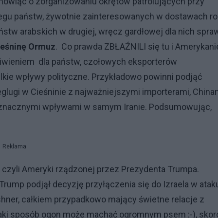
 mówiąc o zorganizowaniu okrętów patrolujących przy
gu państw, żywotnie zainteresowanych w dostawach ro
tw arabskich w drugiej, wręcz gardłowej dla nich spraw
ieśninę Ormuz
. Co prawda ZBŁAŹNILI się tu i Amerykanie
edliwieniem dla państw, czołowych eksporterów
lkie wpływy polityczne. Przykładowo powinni podjąć
ugi w Cieśninie z najważniejszymi importerami, Chinam
i i znacznymi wpływami w samym Iranie. Podsumowując,
Reklama
 czyli Ameryki rządzonej przez Prezydenta Trumpa.
Trump podjął decyzję przyłączenia się do Izraela w atak
shner, całkiem przypadkowo mający świetne relacje z
jaki sposób ogon może machać ogromnym psem :-), skor