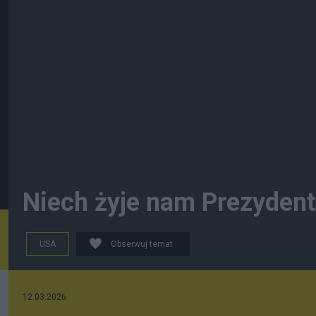
Niech żyje nam Prezyden
USA
Obserwuj temat
12.03.2026