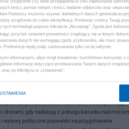
przez urządzenie czy dane przeglądania w celu zapewniania sperson
ych treści, pomiar reklam i treści, badanie odbiorców oraz ulepszan
a wspieranego przez USA z Iranem, który MUSI uderzyć
fani Partnerzy możemy używać dokładnych danych geolokalizacyjn
ńskich dronów i rakiet, a w każdym arabskim państwie
tykę urządzenia do celów identyfikacji. Ponieważ cenimy Twoją pry
m, na co liczyli, ale nie potrafili wykorzystać swoich
z tych technologii poprzez kliknięcie „Akceptuję”. Zgoda jest dobro
ikając przycisk ustawień prywatności znajdujący się w lewym dolny
d ostrzałem stosunkowo niewielkiej ilości środków nap
etwarzania danych nie wymagają zgody użytkownika, ale masz prawo 
j w porównaniu z wojną na Ukrainie. Przecież po kilku
. Preferencje będą miały zastosowania tylko na tej witrynie.
artej na rozwiązaniach irańskich!) KAŻDY sztab generaln
szymi informacjami, abyś mógł świadomie i komfortowo korzystać z
nioski i przygotować się do tej militarnej globalnej
gółowe informacje dotyczące przetwarzania Twoich danych znajdzi
s
oraz po kliknięciu w „Ustawienia”.
rzez szaloną władzę, powinni na początek zorganizowa
USTAWIENIA
e działanie na wzór choćby NATO, zamiast tego woleli
iły w różnych państwach Afryki i B.W. Po drugie, mają
 i dronami, gdy nadlatują z jednego kierunku nad morze
 i wpływy polityczne pozwalało na przygotowanie