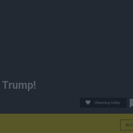
t Trump!
Obserwuj notkę
BLO