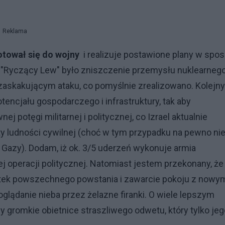
Reklama
otował się do wojny
i realizuje postawione plany w spo
 "Ryczący Lew" było zniszczenie przemysłu nuklearnego
 zaskakującym ataku, co pomyślnie zrealizowano. Kolejn
ncjału gospodarczego i infrastruktury, tak aby
j potęgi militarnej i politycznej, co Izrael aktualnie
y ludności cywilnej (choć w tym przypadku na pewno ni
Gazy). Dodam, iż ok. 3/5 uderzeń wykonuje armia
j operacji politycznej. Natomiast jestem przekonany, że
utek powszechnego powstania i zawarcie pokoju z nowy
glądanie nieba przez żelazne firanki. O wiele lepszym
 gromkie obietnice straszliwego odwetu, który tylko jeg