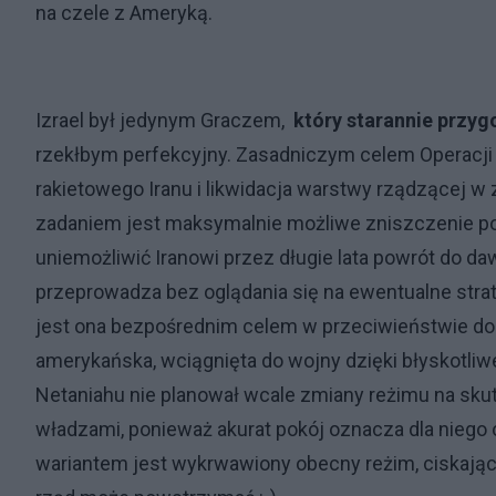
na czele z Ameryką.
Izrael był jedynym Graczem,
który starannie przyg
rzekłbym perfekcyjny. Zasadniczym celem Operacji
rakietowego Iranu i likwidacja warstwy rządzącej w
zadaniem jest maksymalnie możliwe zniszczenie pote
uniemożliwić Iranowi przez długie lata powrót do dawne
przeprowadza bez oglądania się na ewentualne strat
jest ona bezpośrednim celem w przeciwieństwie do 
amerykańska, wciągnięta do wojny dzięki błyskotliwe
Netaniahu nie planował wcale zmiany reżimu na sk
władzami, ponieważ akurat pokój oznacza dla niego o
wariantem jest wykrwawiony obecny reżim, ciskający