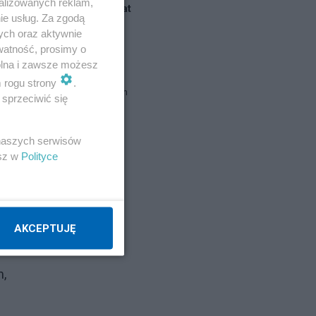
alizowanych reklam,
Blogi na ten temat
ie usług. Za zgodą
ych oraz aktywnie
watność, prosimy o
Jacek K.M.
wolna i zawsze możesz
m rogu strony
.
adu
brat Damian
sprzeciwić się
y
report
 naszych serwisów
esz w
Polityce
Napisz notkę
ć
AKCEPTUJĘ
m,