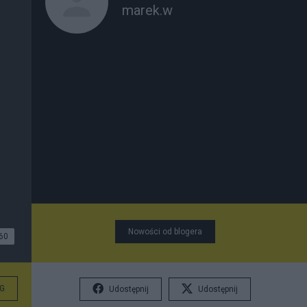
marek.w
Nowości od blogera
60
G
Udostępnij
Udostępnij