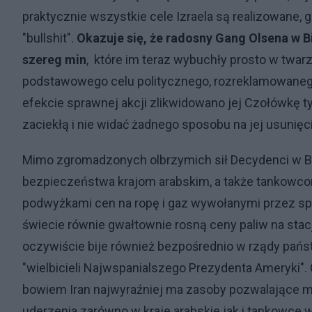
praktycznie wszystkie cele Izraela są realizowane,
"bullshit".
Okazuje się, że radosny Gang Olsena w 
szereg min
, które im teraz wybuchły prosto w twarz
podstawowego celu politycznego, rozreklamowanego s
efekcie sprawnej akcji zlikwidowano jej Czołówkę ty
zaciekłą i nie widać żadnego sposobu na jej usunięci
Mimo zgromadzonych olbrzymich sił Decydenci w Bi
bezpieczeństwa krajom arabskim, a także tankowco
podwyżkami cen na ropę i gaz wywołanymi przez sp
świecie równie gwałtownie rosną ceny paliw na sta
oczywiście bije również bezpośrednio w rządy pań
"wielbicieli Najwspanialszego Prezydenta Ameryki". C
bowiem Iran najwyraźniej ma zasoby pozwalające 
uderzenia zarówno w kraje arabskie jak i tankowce 