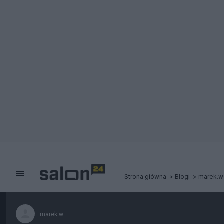
Strona główna
Blogi
marek.w
marek.w