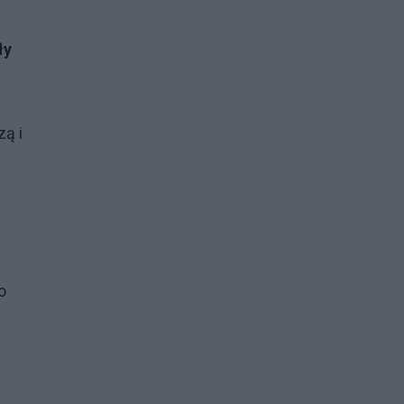
ły
zą i
o