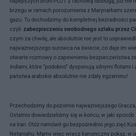
najlepszych broni PLOT z fachową obsługą, już nie
brzegu w ramach porozumienia z Marynarkami szere
gazu. Tu dochodzimy do kompletnej bezradności pańs
czyli
zabezpieczeniu swobodnego szlaku przez C
czym za chwilę, ale absolutnie nie jest to usprawi
najważniejszego surowca na świecie, co daje im wie
otwarte rozmowy o zapewnieniu bezpieczeństwa żegl
Indiami, które "podobno" dysponują silnymi flotam
państwa arabskie absolutnie nie zdały egzaminu!
Przechodzimy do pozornie najważniejszego Gracza,
Ostatnio dowiedzieliśmy się w końcu, w jaki sposób 
na Iran. Otóż namówił go bezpośrednio jego zięć Ku
Netaniahu. Mamy więc wręcz kanoniczny pokaz, w 