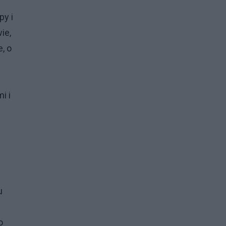
py i
ie,
, o
i i
u
o