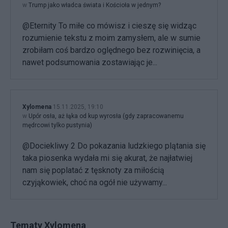
w
Trump jako władca świata i Kościoła w jednym?
@Eternity To miłe co mówisz i cieszę się widząc
rozumienie tekstu z moim zamysłem, ale w sumie
zrobiłam coś bardzo oględnego bez rozwinięcia, a
nawet podsumowania zostawiając je...
Xylomena
15.11.2025, 19:10
w
Upór osła, aż łąka od kup wyrosła (gdy zapracowanemu
mędrcowi tylko pustynia)
@Dociekliwy 2 Do pokazania ludzkiego plątania się
taka piosenka wydała mi się akurat, że najłatwiej
nam się poplatać z tęsknoty za miłością
czyjąkowiek, choć na ogół nie używamy...
Tematy Xylomena