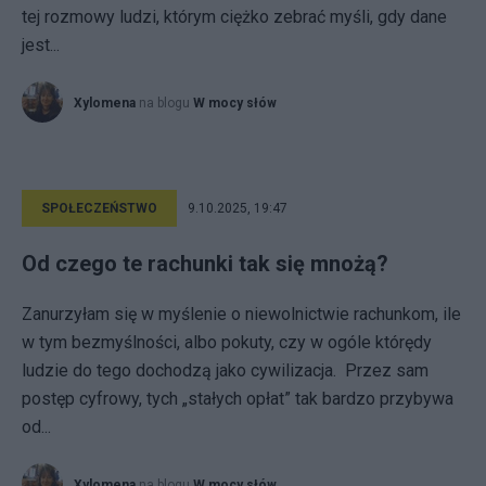
tej rozmowy ludzi, którym ciężko zebrać myśli, gdy dane
jest...
Xylomena
na blogu
W mocy słów
SPOŁECZEŃSTWO
9.10.2025, 19:47
Od czego te rachunki tak się mnożą?
Zanurzyłam się w myślenie o niewolnictwie rachunkom, ile
w tym bezmyślności, albo pokuty, czy w ogóle którędy
ludzie do tego dochodzą jako cywilizacja. Przez sam
postęp cyfrowy, tych „stałych opłat” tak bardzo przybywa
od...
Xylomena
na blogu
W mocy słów