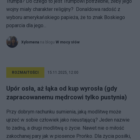
Trumpa? Do czego to jest Trumpowi potrzebne, żeby jego
wojny miały charakter religijny? Donaldowa radość z
wyboru amerykańskiego papieża, że to znak Boskiego
poparcia dla jego...
Xylomena
na blogu
W mocy słów
ROZMAITOŚCI
15.11.2025, 12:00
Upór osła, aż łąka od kup wyrosła (gdy
zapracowanemu mędrcowi tylko pustynia)
Przy dobrym rachunku sumienia, jaką modlitwę może
ujrzeć w sobie człowiek jako nieustającą? Jeden nazwie
to żadną, a drugi modlitwą o życie. Nawet nie o miłość
zakochanej pary jak w piosence Prońko. Dla życia posiłki,