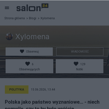
Strona główna
Blogi
Xylomena
Xylomena
Obserwuj
WIADOMOŚĆ
6
129
Obserwujących
Notki
POLITYKA
15.06.2026, 13:44
Polska jako państwo wyznaniowe... - niech
pomyślę, czy to by było wyjście.