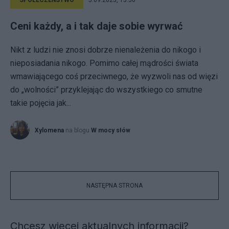
SPOŁECZEŃSTWO
5.09.2025, 15:56
Ceni każdy, a i tak daje sobie wyrwać
Nikt z ludzi nie znosi dobrze nienależenia do nikogo i
nieposiadania nikogo. Pomimo całej mądrości świata
wmawiającego coś przeciwnego, że wyzwoli nas od więzi
do „wolności” przyklejając do wszystkiego co smutne
takie pojęcia jak...
Xylomena
na blogu
W mocy słów
NASTĘPNA STRONA
Chcesz więcej aktualnych informacji?