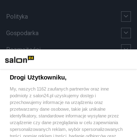
Polityka
Gospodarka
Rozmaitości
Technologie
Drogi Użytkowniku,
Sport
My, naszych 1162 zaufanych partnerów oraz inne
podmioty z salon24.pl uzyskujemy dostęp i
Społeczeństwo
przechowujemy informacje na urządzeniu oraz
przetwarzamy dane osobowe, takie jak unikalne
Kultura
identyfikatory, standardowe informacje wysyłane przez
urządzenie czy dane przeglądania w celu zapewniania
spersonalizowanych reklam, wybór spersonalizowanych
treści, pomiar reklam i treści, badanie odbiorców oraz