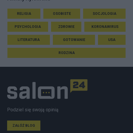
RELIGIA
OSOBISTE
SOCJOLOGIA
PSYCHOLOGIA
ZDROWIE
KORONAWIRUS
LITERATURA
GOTOWANIE
USA
RODZINA
Podziel się swoją opinią
ZAŁÓŻ BLOG