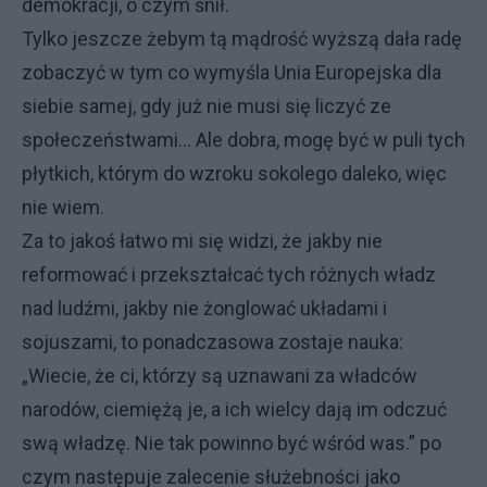
demokracji, o czym śnił.
Tylko jeszcze żebym tą mądrość wyższą dała radę
zobaczyć w tym co wymyśla Unia Europejska dla
siebie samej, gdy już nie musi się liczyć ze
społeczeństwami… Ale dobra, mogę być w puli tych
płytkich, którym do wzroku sokolego daleko, więc
nie wiem.
Za to jakoś łatwo mi się widzi, że jakby nie
reformować i przekształcać tych różnych władz
nad ludźmi, jakby nie żonglować układami i
sojuszami, to ponadczasowa zostaje nauka:
„Wiecie, że ci, którzy są uznawani za władców
narodów, ciemiężą je, a ich wielcy dają im odczuć
swą władzę. Nie tak powinno być wśród was.” po
czym następuje zalecenie służebności jako