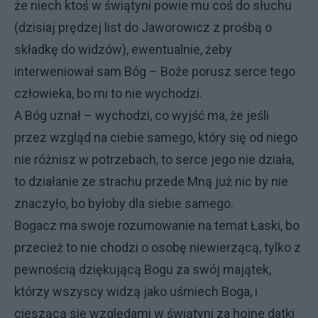
że niech ktoś w świątyni powie mu coś do słuchu
(dzisiaj prędzej list do Jaworowicz z prośbą o
składkę do widzów), ewentualnie, żeby
interweniował sam Bóg – Boże porusz serce tego
człowieka, bo mi to nie wychodzi.
A Bóg uznał – wychodzi, co wyjść ma, że jeśli
przez wzgląd na ciebie samego, który się od niego
nie różnisz w potrzebach, to serce jego nie działa,
to działanie ze strachu przede Mną już nic by nie
znaczyło, bo byłoby dla siebie samego.
Bogacz ma swoje rozumowanie na temat Łaski, bo
przecież to nie chodzi o osobę niewierzącą, tylko z
pewnością dziękującą Bogu za swój majątek,
którzy wszyscy widzą jako uśmiech Boga, i
cieszącą się względami w świątyni za hojne datki