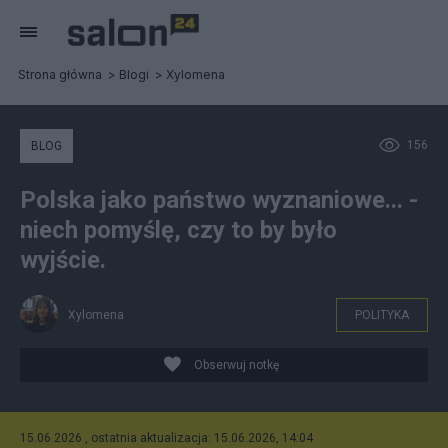
Strona główna
Blogi
Xylomena
156
BLOG
Polska jako państwo wyznaniowe... -
niech pomyślę, czy to by było
wyjście.
Xylomena
POLITYKA
Obserwuj notkę
15.06.2026 , ostatnia aktualizacja: 15.06.2026, 14:04