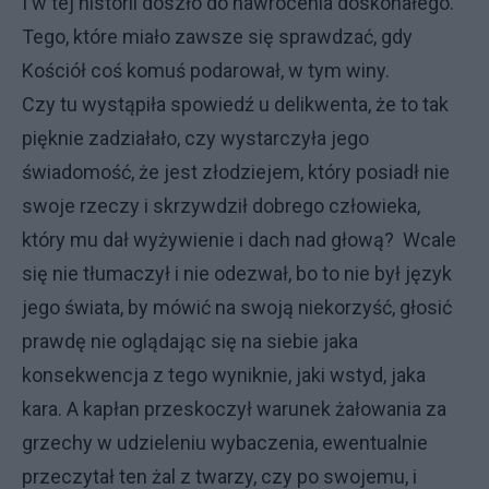
I w tej historii doszło do nawrócenia doskonałego.
Tego, które miało zawsze się sprawdzać, gdy
Kościół coś komuś podarował, w tym winy.
Czy tu wystąpiła spowiedź u delikwenta, że to tak
pięknie zadziałało, czy wystarczyła jego
świadomość, że jest złodziejem, który posiadł nie
swoje rzeczy i skrzywdził dobrego człowieka,
który mu dał wyżywienie i dach nad głową? Wcale
się nie tłumaczył i nie odezwał, bo to nie był język
jego świata, by mówić na swoją niekorzyść, głosić
prawdę nie oglądając się na siebie jaka
konsekwencja z tego wyniknie, jaki wstyd, jaka
kara. A kapłan przeskoczył warunek żałowania za
grzechy w udzieleniu wybaczenia, ewentualnie
przeczytał ten żal z twarzy, czy po swojemu, i