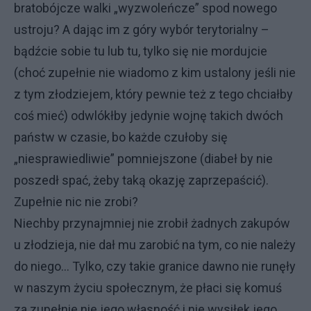
bratobójcze walki „wyzwoleńcze” spod nowego
ustroju? A dając im z góry wybór terytorialny –
bądźcie sobie tu lub tu, tylko się nie mordujcie
(choć zupełnie nie wiadomo z kim ustalony jeśli nie
z tym złodziejem, który pewnie też z tego chciałby
coś mieć) odwlókłby jedynie wojnę takich dwóch
państw w czasie, bo każde czułoby się
„niesprawiedliwie” pomniejszone (diabeł by nie
poszedł spać, żeby taką okazję zaprzepaścić).
Zupełnie nic nie zrobi?
Niechby przynajmniej nie zrobił żadnych zakupów
u złodzieja, nie dał mu zarobić na tym, co nie należy
do niego… Tylko, czy takie granice dawno nie runęły
w naszym życiu społecznym, że płaci się komuś
za zupełnie nie jego własność i nie wysiłek jego