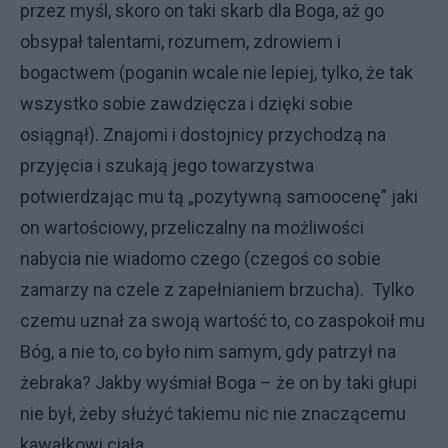
przez myśl, skoro on taki skarb dla Boga, aż go
obsypał talentami, rozumem, zdrowiem i
bogactwem (poganin wcale nie lepiej, tylko, że tak
wszystko sobie zawdzięcza i dzięki sobie
osiągnął). Znajomi i dostojnicy przychodzą na
przyjęcia i szukają jego towarzystwa
potwierdzając mu tą „pozytywną samoocenę” jaki
on wartościowy, przeliczalny na możliwości
nabycia nie wiadomo czego (czegoś co sobie
zamarzy na czele z zapełnianiem brzucha). Tylko
czemu uznał za swoją wartość to, co zaspokoił mu
Bóg, a nie to, co było nim samym, gdy patrzył na
żebraka? Jakby wyśmiał Boga – że on by taki głupi
nie był, żeby służyć takiemu nic nie znaczącemu
kawałkowi ciała.