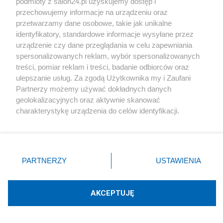
podmioty z salon24.pl uzyskujemy dostęp i
przechowujemy informacje na urządzeniu oraz
przetwarzamy dane osobowe, takie jak unikalne
Redakcja
40
identyfikatory, standardowe informacje wysyłane przez
urządzenie czy dane przeglądania w celu zapewniania
spersonalizowanych reklam, wybór spersonalizowanych
Z ustawy "o Airbnb" zniknęły kluczowe zapisy. Ministra
treści, pomiar reklam i treści, badanie odbiorców oraz
mówi o lobbingu
ulepszanie usług. Za zgodą Użytkownika my i Zaufani
Partnerzy możemy używać dokładnych danych
Redakcja
34
geolokalizacyjnych oraz aktywnie skanować
charakterystykę urządzenia do celów identyfikacji.
Ponieważ cenimy Twoją prywatność, prosimy o zgodę na
Wiceminister odpowie za złamanie ciszy wyborczej?
korzystanie z tych technologii poprzez kliknięcie
Wniosek już w Sejmie
„Akceptuję”. Zgoda jest dobrowolna i zawsze możesz ją
zmienić/wycofać klikając przycisk ustawień prywatności
Redakcja
37
PARTNERZY
USTAWIENIA
znajdujący się w lewym dolnym rogu strony
. Niektóre
rodzaje przetwarzania danych nie wymagają zgody
#
Prezydent
użytkownika, ale masz prawo sprzeciwić się takiemu
AKCEPTUJĘ
przetwarzaniu. Preferencje będą miały zastosowania tylko
na tej witrynie.