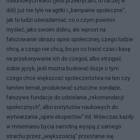
milionowych kwot (jeśli przekręcam, to raczej w
dół) już nie tyle na agitki i „kampanie społeczne”,
jak to ludzi uświadamiać, co o czym powinni
myśleć, jako swoim dobru, ale wprost na
fałszowanie obrazu opinii społecznej, czego ludzie
chcą, a czego nie chcą, bo po co tracić czas i kasę
na przekonywanie ich do czegoś, albo strzępić
sobie język, jeśli można budować iluzje o tym
czego chce większość społeczeństwa na ten czy
tamten temat, produkować sztuczne sondaże,
fałszywe fundacje do udzielania „rekomendacji
społecznych”, albo instytutów naukowych do
wytwarzania „opinii ekspertów” itd. Wówczas każdy
w mniemaniu bycia samotną wyspą z samego
strachu przez „większością” przestanie się