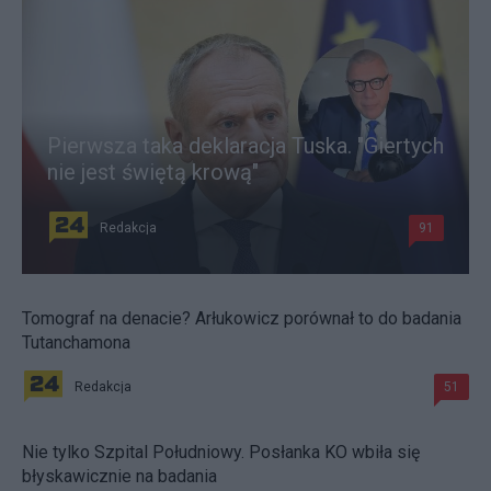
Pierwsza taka deklaracja Tuska. "Giertych
nie jest świętą krową"
Redakcja
91
Tomograf na denacie? Arłukowicz porównał to do badania
Tutanchamona
Redakcja
51
Nie tylko Szpital Południowy. Posłanka KO wbiła się
błyskawicznie na badania