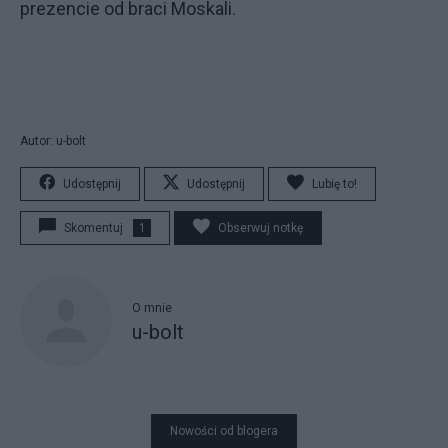
prezencie od braci Moskali.
Autor: u-bolt
Udostępnij
Udostępnij
Lubię to!
Skomentuj
1
Obserwuj notkę
O mnie
u-bolt
Nowości od blogera