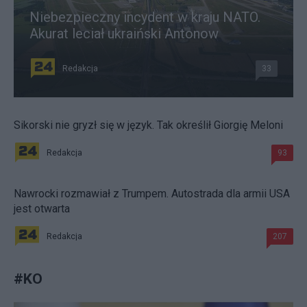
Niebezpieczny incydent w kraju NATO.
Akurat leciał ukraiński Antonow
Redakcja
33
Sikorski nie gryzł się w język. Tak określił Giorgię Meloni
Redakcja
93
Nawrocki rozmawiał z Trumpem. Autostrada dla armii USA
jest otwarta
Redakcja
207
#
KO