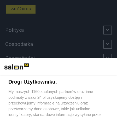
ZAŁÓŻ BLOG
Polityka
Gospodarka
Rozmaitości
Technologie
Drogi Użytkowniku,
Sport
My, naszych 1160 zaufanych partnerów oraz inne
podmioty z salon24.pl uzyskujemy dostęp i
Społeczeństwo
przechowujemy informacje na urządzeniu oraz
przetwarzamy dane osobowe, takie jak unikalne
Kultura
identyfikatory, standardowe informacje wysyłane przez