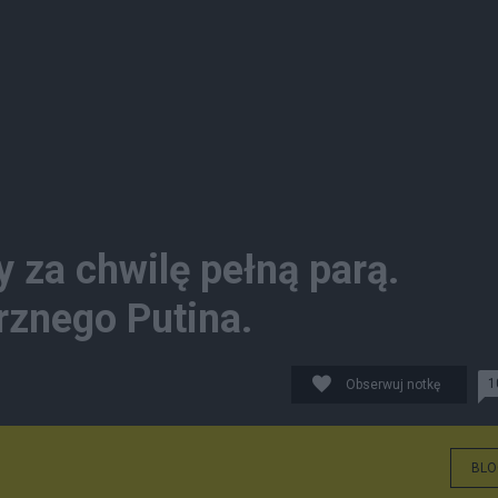
 za chwilę pełną parą.
znego Putina.
1
Obserwuj notkę
BLO