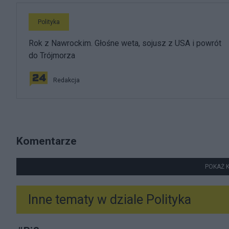
Polityka
Rok z Nawrockim. Głośne weta, sojusz z USA i powrót
do Trójmorza
Redakcja
Komentarze
POKAŻ 
Inne tematy w dziale
Polityka