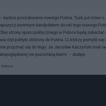
i – będzie poszukiwanie nowego Putina. Tusk już mówi o
a opozycji świetnym kandydatem do roli tego nowego Put
 Obie strony sporu politycznego w Polsce będą oskarżać 
ia styl polityki zbliżony do Putina. Ci, którzy pomylili się
i nie przyznać się do tego, że Jarosław Kaczyński miał ra
wiatopoglądowej nie pozostaną bierni – dodaje.
Reklama