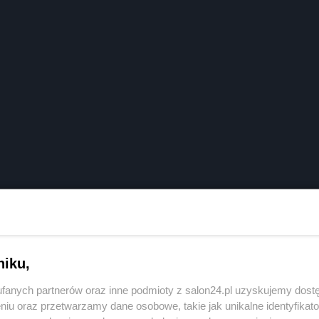
niku,
fanych partnerów oraz inne podmioty z salon24.pl uzyskujemy dost
niu oraz przetwarzamy dane osobowe, takie jak unikalne identyfikat