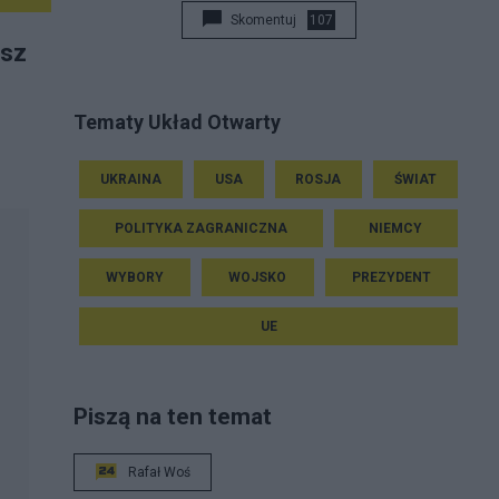
Skomentuj
107
asz
Tematy Układ Otwarty
UKRAINA
USA
ROSJA
ŚWIAT
POLITYKA ZAGRANICZNA
NIEMCY
WYBORY
WOJSKO
PREZYDENT
UE
Piszą na ten temat
Rafał Woś