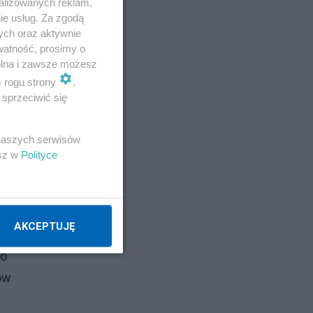
alizowanych reklam,
ie usług. Za zgodą
ych oraz aktywnie
watność, prosimy o
wolna i zawsze możesz
m rogu strony
.
sprzeciwić się
 naszych serwisów
jna
esz w
Polityce
a w
AKCEPTUJĘ
go
ów