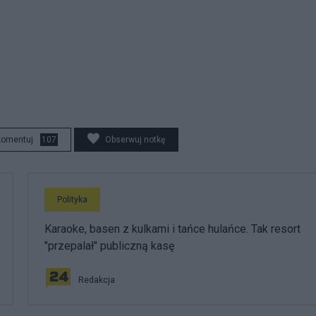
komentuj
107
Obserwuj notkę
Polityka
Karaoke, basen z kulkami i tańce hulańce. Tak resort
"przepalał" publiczną kasę
Redakcja