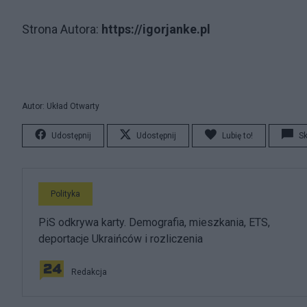
Strona Autora:
https://igorjanke.pl
Autor: Układ Otwarty
Udostępnij
Udostępnij
Lubię to!
S
Polityka
PiS odkrywa karty. Demografia, mieszkania, ETS,
deportacje Ukraińców i rozliczenia
Redakcja