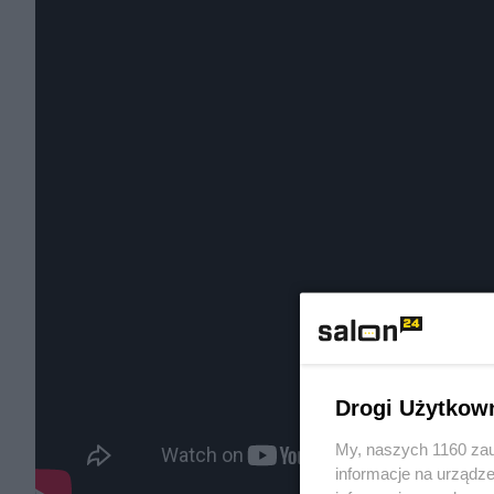
Drogi Użytkow
My, naszych 1160 zau
informacje na urządze