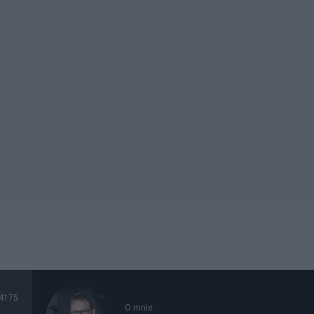
4175
O mnie