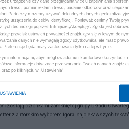
przez urządzenie czy dane przeglądania w celu zapewniania sperson
ych treści, pomiar reklam i treści, badanie odbiorców oraz ulepszan
dać egzaminy z przyjmowania uchodźców. Możemy dziś
fani Partnerzy możemy używać dokładnych danych geolokalizacyjn
tykę urządzenia do celów identyfikacji. Ponieważ cenimy Twoją pry
naszym najważniejszym zadaniem jest nie doprowadzić w
z tych technologii poprzez kliknięcie „Akceptuję”. Zgoda jest dobro
wartego Tomasz Karoń.
ikając przycisk ustawień prywatności znajdujący się w lewym dolny
achodzie ? Czy wrócimy do tradycyjnego modelu
etwarzania danych nie wymagają zgody użytkownika, ale masz prawo 
. Preferencje będą miały zastosowania tylko na tej witrynie.
 płci i inne nowoczesne trendy będą w odwrocie? Czy
szymi informacjami, abyś mógł świadomie i komfortowo korzystać z
 ponownie wejdzie w walkę plemienną PiS i PO ? Czy wo
gółowe informacje dotyczące przetwarzania Twoich danych znajdzi
e ? O politykach z wizją i marzących o wielkości państw
s
oraz po kliknięciu w „Ustawienia”.
tym.
USTAWIENIA
roni zostają członkami zamkniętej grupy Układu Otwarte
etter z autorskim wyborem Igora najciekawszych tekst