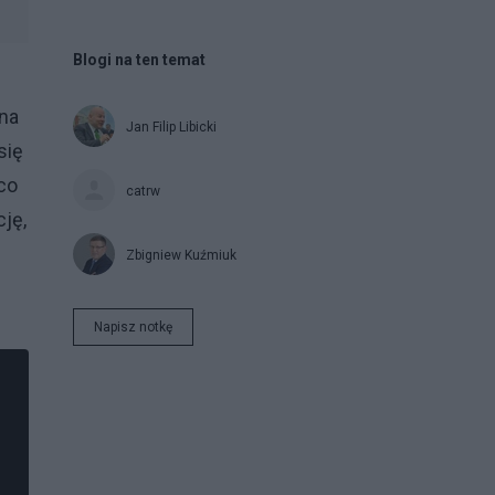
Blogi na ten temat
ina
Jan Filip Libicki
się
 co
catrw
cję,
Zbigniew Kuźmiuk
Napisz notkę