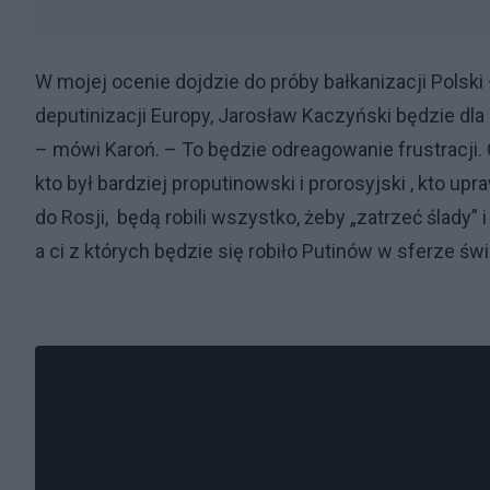
W mojej ocenie dojdzie do próby bałkanizacji Polsk
deputinizacji Europy, Jarosław Kaczyński będzie dl
– mówi Karoń. – To będzie odreagowanie frustracji.
kto był bardziej proputinowski i prorosyjski , kto upraw
do Rosji, będą robili wszystko, żeby „zatrzeć ślady” 
a ci z których będzie się robiło Putinów w sferze ś