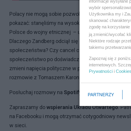
informacje wysyłane 
wybór spersonalizowan
Polacy nie mogą sobie pozwolić na to, żeby nie z
Użytkownika my i Zau
skanować charakterys
pokazać: stanęliśmy na wysokości zadania. Teraz 
zgodę na korzystanie 
Polsce do wojny etnicznej – uważa gość Układu Ot
ją zmienić/wycofać kl
Dlaczego Zandberg odciął się lewackich partii na Z
Niektóre rodzaje prz
takiemu przetwarzaniu
społeczeństwa? Czy cancel culture, BLM, mieszanie
Zapoznaj się z poniż
społeczeństwo po doświadczeniu wojny na Ukrainie
internetowych. Szcze
zmieni napięcia polityczne w polskim społeczeństwi
Prywatności
i
Cookie
rozmowie z Tomaszem Karoniem w Układzie Otwar
Posłuchaj rozmowy na
Spotify
PARTNERZY
Zapraszamy do
wspierania Układu Otwartego
. Pat
na Facebooku i mogą otrzymać cotygodniowy newsl
w sieci.