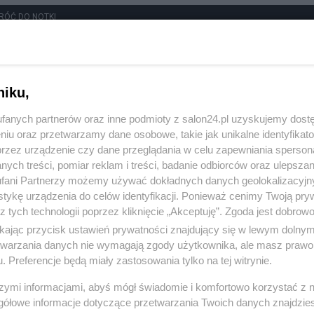
RÓĆ DO NOTKI
niku,
fanych partnerów oraz inne podmioty z salon24.pl uzyskujemy dost
niu oraz przetwarzamy dane osobowe, takie jak unikalne identyfikat
przez urządzenie czy dane przeglądania w celu zapewniania sperson
ych treści, pomiar reklam i treści, badanie odbiorców oraz ulepszan
fani Partnerzy możemy używać dokładnych danych geolokalizacyjn
tykę urządzenia do celów identyfikacji. Ponieważ cenimy Twoją pry
z tych technologii poprzez kliknięcie „Akceptuję”. Zgoda jest dobro
ikając przycisk ustawień prywatności znajdujący się w lewym dolny
etwarzania danych nie wymagają zgody użytkownika, ale masz prawo 
. Preferencje będą miały zastosowania tylko na tej witrynie.
Polityka
Gospodarka
szymi informacjami, abyś mógł świadomie i komfortowo korzystać z
gółowe informacje dotyczące przetwarzania Twoich danych znajdzi
Rosja
Biznes