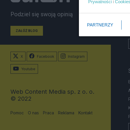
Prywatności
i
Cookie
Podziel się swoją opinią
PARTNERZY
ZAŁÓŻ BLOG
X
Facebook
Instagram
Youtube
Web Content Media sp. z o. o.
© 2022
Pomoc
O nas
Praca
Reklama
Kontakt