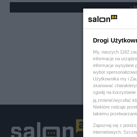
« W
Drogi Użytkow
My, naszych 1162 zau
informacje na urządze
informacje wysyłane 
wybór spersonalizowan
Użytkownika my i Zau
skanować charakterys
zgodę na korzystanie 
ją zmienić/wycofać kl
Niektóre rodzaje prz
takiemu przetwarzaniu
Zapoznaj się z poniż
internetowych. Szcze