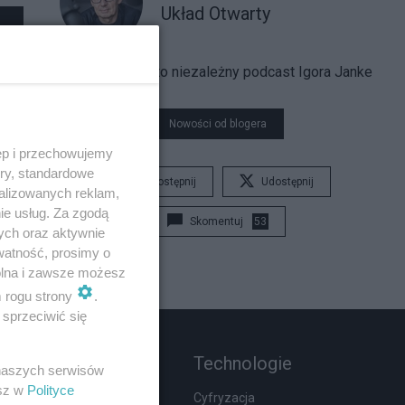
Układ Otwarty
Układ Otwarty to niezależny podcast Igora Janke
Nowości od blogera
ęp i przechowujemy
ory, standardowe
Udostępnij
Udostępnij
alizowanych reklam,
ie usług. Za zgodą
Skomentuj
53
ych oraz aktywnie
watność, prosimy o
wolna i zawsze możesz
m rogu strony
.
sprzeciwić się
Rozmaitości
Technologie
 naszych serwisów
esz w
Polityce
Zdrowie
Cyfryzacja