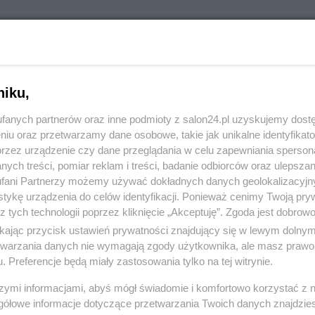
RÓĆ DO NOTKI
niku,
fanych partnerów oraz inne podmioty z salon24.pl uzyskujemy dost
niu oraz przetwarzamy dane osobowe, takie jak unikalne identyfikat
przez urządzenie czy dane przeglądania w celu zapewniania sperson
ych treści, pomiar reklam i treści, badanie odbiorców oraz ulepszan
fani Partnerzy możemy używać dokładnych danych geolokalizacyjn
tykę urządzenia do celów identyfikacji. Ponieważ cenimy Twoją pry
z tych technologii poprzez kliknięcie „Akceptuję”. Zgoda jest dobro
ikając przycisk ustawień prywatności znajdujący się w lewym dolny
etwarzania danych nie wymagają zgody użytkownika, ale masz prawo 
. Preferencje będą miały zastosowania tylko na tej witrynie.
Polityka
Gospodarka
szymi informacjami, abyś mógł świadomie i komfortowo korzystać z
gółowe informacje dotyczące przetwarzania Twoich danych znajdzi
PiS
Biznes