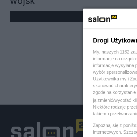
wojsk
« W
Drogi Użytkow
My, naszych 1162 zau
informacje na urządze
informacje wysyłane 
wybór spersonalizowan
Użytkownika my i Zau
skanować charakterys
zgodę na korzystanie 
ją zmienić/wycofać kl
Niektóre rodzaje prz
takiemu przetwarzaniu
Zapoznaj się z poniż
internetowych. Szcze