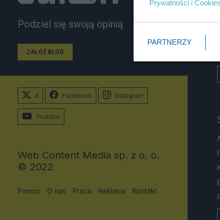
Prywatności
i
Cookie
Podziel się swoją opinią
PARTNERZY
ZAŁÓŻ BLOG
X
Facebook
Instagram
Youtube
Web Content Media sp. z o. o.
© 2022
Pomoc
O nas
Praca
Reklama
Kontakt