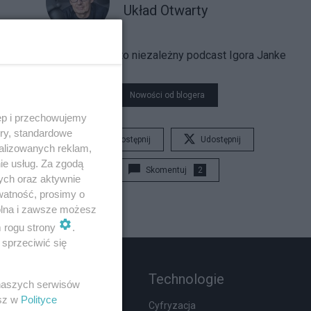
Układ Otwarty
Układ Otwarty to niezależny podcast Igora Janke
Nowości od blogera
ęp i przechowujemy
ory, standardowe
Udostępnij
Udostępnij
alizowanych reklam,
ie usług. Za zgodą
Skomentuj
2
ych oraz aktywnie
watność, prosimy o
wolna i zawsze możesz
m rogu strony
.
sprzeciwić się
Rozmaitości
Technologie
 naszych serwisów
esz w
Polityce
Wypadki
Cyfryzacja