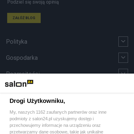
Podziel się swoją opinią
ZAŁÓŻ BLOG
Polityka
Gospodarka
Rozmaitości
Technologie
Drogi Użytkowniku,
Sport
My, naszych 1162 zaufanych partnerów oraz inne
podmioty z salon24.pl uzyskujemy dostęp i
Społeczeństwo
przechowujemy informacje na urządzeniu oraz
przetwarzamy dane osobowe, takie jak unikalne