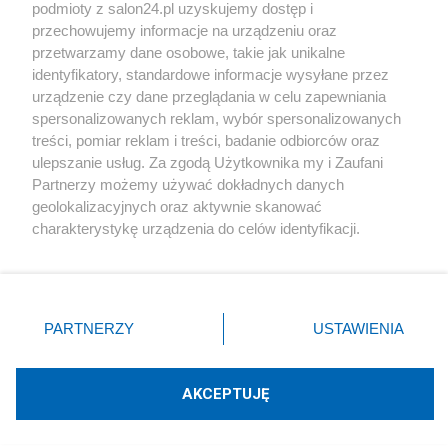
podmioty z salon24.pl uzyskujemy dostęp i
Społeczeństwo
przechowujemy informacje na urządzeniu oraz
przetwarzamy dane osobowe, takie jak unikalne
Kultura
identyfikatory, standardowe informacje wysyłane przez
urządzenie czy dane przeglądania w celu zapewniania
spersonalizowanych reklam, wybór spersonalizowanych
treści, pomiar reklam i treści, badanie odbiorców oraz
ulepszanie usług. Za zgodą Użytkownika my i Zaufani
X
Facebook
Instagram
Youtube
Partnerzy możemy używać dokładnych danych
geolokalizacyjnych oraz aktywnie skanować
charakterystykę urządzenia do celów identyfikacji.
Web Content Media sp. z o. o. © 2022
Ponieważ cenimy Twoją prywatność, prosimy o zgodę na
korzystanie z tych technologii poprzez kliknięcie
„Akceptuję”. Zgoda jest dobrowolna i zawsze możesz ją
Pomoc
O nas
Praca
Reklama
Kontakt
zmienić/wycofać klikając przycisk ustawień prywatności
PARTNERZY
USTAWIENIA
znajdujący się w lewym dolnym rogu strony
. Niektóre
rodzaje przetwarzania danych nie wymagają zgody
użytkownika, ale masz prawo sprzeciwić się takiemu
AKCEPTUJĘ
przetwarzaniu. Preferencje będą miały zastosowania tylko
Technologię dostarcza:
W3media.pl
na tej witrynie.