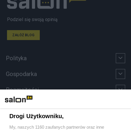
Podziel się swoją opinią
ZAŁÓŻ BLOG
Polityka
Gospodarka
Rozmaitości
Technologie
Drogi Użytkowniku,
Sport
My, naszych 1160 zaufanych partnerów oraz inne