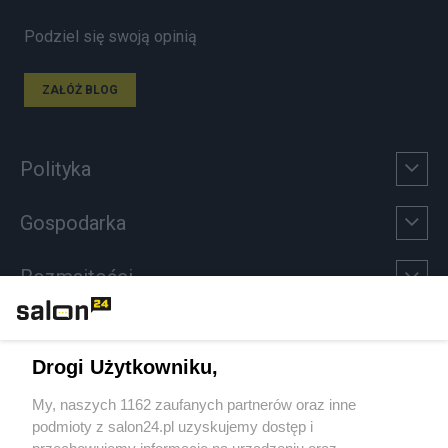
Podziel się swoją opinią
ZAŁÓŻ BLOG
Polityka
Gospodarka
Rozmaitości
Technologie
Drogi Użytkowniku,
Sport
My, naszych 1162 zaufanych partnerów oraz inne
podmioty z salon24.pl uzyskujemy dostęp i
Społeczeństwo