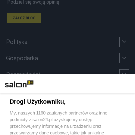
Podziel się swoją opinią
ZAŁÓŻ BLOG
Polityka
Gospodarka
Rozmaitości
Technologie
Drogi Użytkowniku,
Sport
My, naszych 1160 zaufanych partnerów oraz inne
podmioty z salon24.pl uzyskujemy dostęp i
Społeczeństwo
przechowujemy informacje na urządzeniu oraz
przetwarzamy dane osobowe, takie jak unikalne