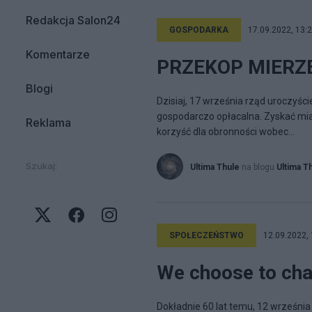
Redakcja Salon24
GOSPODARKA
17.09.2022, 13:
Komentarze
PRZEKOP MIERZEI
Blogi
Dzisiaj, 17 września rząd uroczyśc
gospodarczo opłacalna. Zyskać miał
Reklama
korzyść dla obronności wobec...
Szukaj:
Ultima Thule
na blogu
Ultima T
SPOŁECZEŃSTWO
12.09.2022, 
We choose to cha
Dokładnie 60 lat temu, 12 września