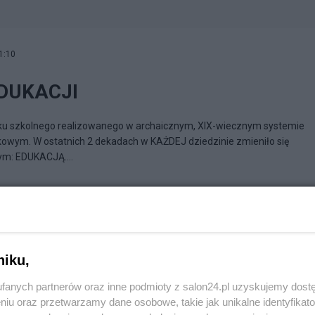
1:10
DUKACJI
roku szkolnego realizowanego w archaicznym, XIX-wiecznym systemie
wym. W ostatnich 2 dekadach w KAŻDEJ dziedzinie zmieniło się
m: EDUKACJĄ....
hule
niku,
fanych partnerów oraz inne podmioty z salon24.pl uzyskujemy dost
niu oraz przetwarzamy dane osobowe, takie jak unikalne identyfikat