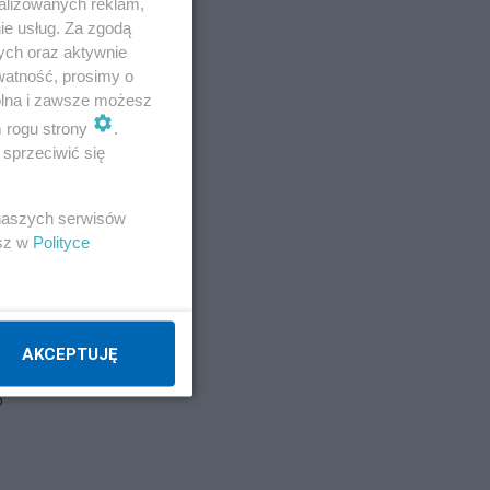
alizowanych reklam,
ie usług. Za zgodą
ych oraz aktywnie
watność, prosimy o
wolna i zawsze możesz
m rogu strony
.
sprzeciwić się
 naszych serwisów
esz w
Polityce
AKCEPTUJĘ
o