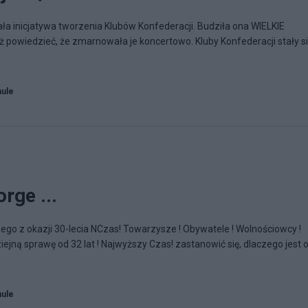
ła inicjatywa tworzenia Klubów Konfederacji. Budziła ona WIELKIE
 powiedzieć, że zmarnowała je koncertowo. Kluby Konfederacji stały s
hule
rge ...
o z okazji 30-lecia NCzas! Towarzysze ! Obywatele ! Wolnościowcy !
ną sprawę od 32 lat ! Najwyższy Czas! zastanowić się, dlaczego jest 
hule