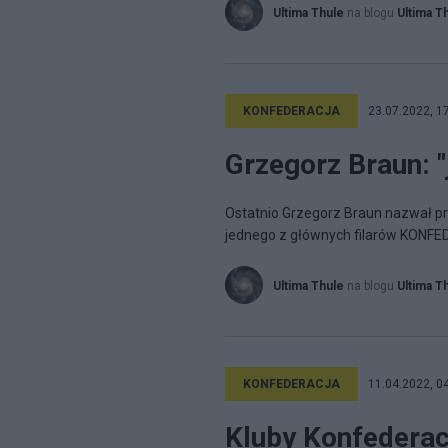
Ultima Thule
na blogu
Ultima T
KONFEDERACJA
23.07.2022, 1
Grzegorz Braun: "
Ostatnio Grzegorz Braun nazwał pr
jednego z głównych filarów KONFED
Ultima Thule
na blogu
Ultima T
KONFEDERACJA
11.04.2022, 0
Kluby Konfederac