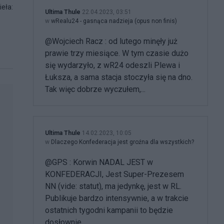
ieła:
Ultima Thule
22.04.2023, 03:51
w
wRealu24 - gasnąca nadzieja (opus non finis)
@Wojciech Racz : od lutego minęły już
prawie trzy miesiące. W tym czasie dużo
się wydarzyło, z wR24 odeszli Plewa i
Łuksza, a sama stacja stoczyła się na dno.
Tak więc dobrze wyczułem,...
Ultima Thule
14.02.2023, 10:05
w
Dlaczego Konfederacja jest groźna dla wszystkich?
@GPS : Korwin NADAL JEST w
KONFEDERACJI, Jest Super-Prezesem
NN (vide: statut), ma jedynkę, jest w RL.
Publikuje bardzo intensywnie, a w trakcie
ostatnich tygodni kampanii to będzie
dosłownie...