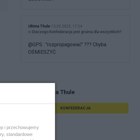
Ultima Thule
13.02.2023, 17:24
w
Dlaczego Konfederacja jest groźna dla wszystkich?
@GPS : "rozpropagować" ??? Chyba
OŚMIESZYĆ.
Tematy Ultima Thule
KONFEDERACJA
ęp i przechowujemy
ory, standardowe