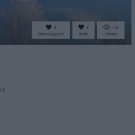
4
9
11k
Obserwujących
Notki
Odsłon
CJI