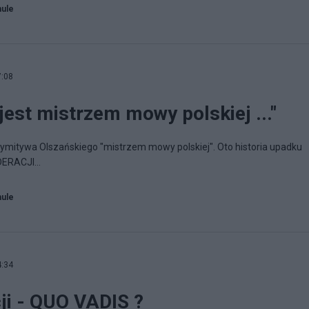
hule
7:08
jest mistrzem mowy polskiej ..."
ymitywa Olszańskiego "mistrzem mowy polskiej". Oto historia upadku
ERACJI...
hule
4:34
ji - QUO VADIS ?