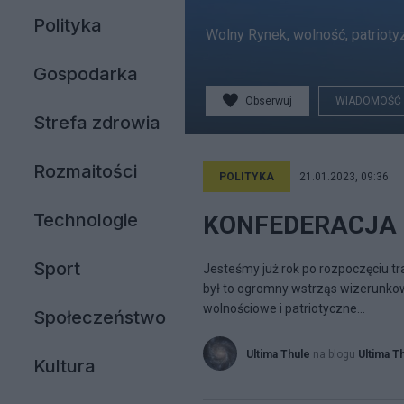
Polityka
Wolny Rynek, wolność, patriotyzm
Gospodarka
Obserwuj
WIADOMOŚĆ
Strefa zdrowia
Rozmaitości
POLITYKA
21.01.2023, 09:36
Technologie
KONFEDERACJA - 
Sport
Jesteśmy już rok po rozpoczęciu tr
był to ogromny wstrząs wizerunkowy 
wolnościowe i patriotyczne...
Społeczeństwo
Ultima Thule
na blogu
Ultima T
Kultura