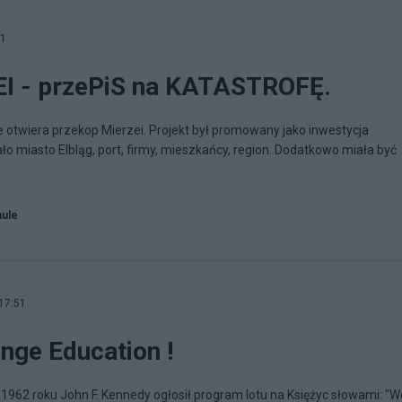
21
 - przePiS na KATASTROFĘ.
ie otwiera przekop Mierzei. Projekt był promowany jako inwestycja
o miasto Elbląg, port, firmy, mieszkańcy, region. Dodatkowo miała być
hule
17:51
nge Education !
 1962 roku John F. Kennedy ogłosił program lotu na Księżyc słowami: "W