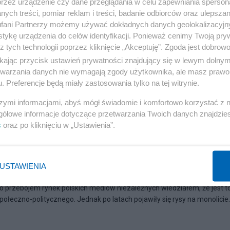
przez urządzenie czy dane przeglądania w celu zapewniania sperson
ych treści, pomiar reklam i treści, badanie odbiorców oraz ulepszan
fani Partnerzy możemy używać dokładnych danych geolokalizacyjn
tykę urządzenia do celów identyfikacji. Ponieważ cenimy Twoją pry
z tych technologii poprzez kliknięcie „Akceptuję”. Zgoda jest dobro
ikając przycisk ustawień prywatności znajdujący się w lewym dolny
etwarzania danych nie wymagają zgody użytkownika, ale masz prawo 
. Preferencje będą miały zastosowania tylko na tej witrynie.
szymi informacjami, abyś mógł świadomie i komfortowo korzystać z
gółowe informacje dotyczące przetwarzania Twoich danych znajdzi
s
oraz po kliknięciu w „Ustawienia”.
a nadzieja (opus non finis)
USTAWIENIA
 przebojem rynek polskich mediów niezależnych wiedziałem, że jest t
połeczno-politycznego. Jednak po latach pojawiły się rysy na monolicie.