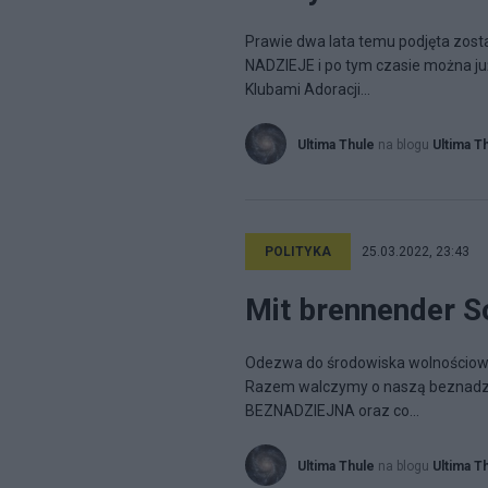
Prawie dwa lata temu podjęta zosta
NADZIEJE i po tym czasie można już
Klubami Adoracji...
Ultima Thule
na blogu
Ultima T
POLITYKA
25.03.2022, 23:43
Mit brennender So
Odezwa do środowiska wolnościoweg
Razem walczymy o naszą beznadziej
BEZNADZIEJNA oraz co...
Ultima Thule
na blogu
Ultima T