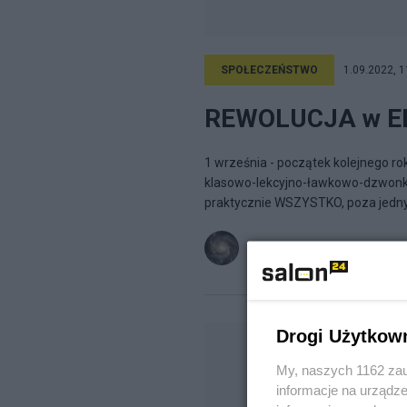
SPOŁECZEŃSTWO
1.09.2022, 1
REWOLUCJA w E
1 września - początek kolejnego 
klasowo-lekcyjno-ławkowo-dzwonko
praktycznie WSZYSTKO, poza jedny
Ultima Thule
na blogu
Ultima T
Drogi Użytkow
My, naszych 1162 zau
informacje na urządze