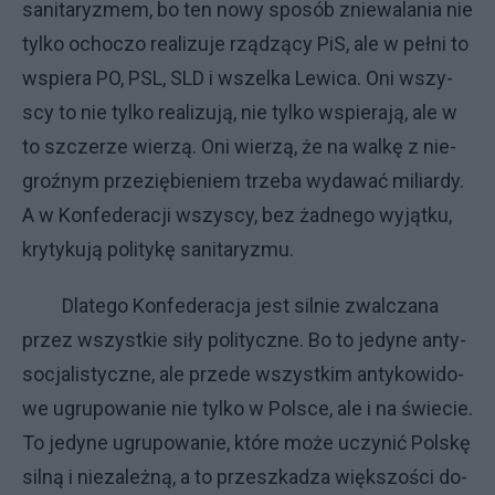
sa­ni­ta­ry­zmem, bo ten no­wy spo­sób znie­wa­la­nia nie
tyl­ko ocho­czo re­ali­zu­je rzą­dzą­cy PiS, ale w peł­ni to
wspie­ra PO, PSL, SLD i wszel­ka Le­wi­ca. Oni wszy­
scy to nie tyl­ko re­ali­zu­ją, nie tyl­ko wspie­ra­ją, ale w
to szcze­rze wie­rzą. Oni wie­rzą, że na wal­kę z nie­
groź­nym prze­zię­bie­niem trze­ba wy­da­wać mi­liar­dy.
A w Kon­fe­de­ra­cji wszy­scy, bez żad­ne­go wy­jąt­ku,
kry­ty­ku­ją po­li­ty­kę sa­ni­ta­ry­zmu.
Dla­te­go Kon­fe­de­ra­cja je­st sil­nie zwal­cza­na
przez wszyst­kie si­ły po­li­tycz­ne. Bo to je­dy­ne an­ty­
so­cja­li­stycz­ne, ale przede wszyst­kim an­ty­ko­wi­do­
we ugru­po­wa­nie nie tyl­ko w Pol­sce, ale i na świe­cie.
To je­dy­ne ugru­po­wa­nie, któ­re mo­że uczy­nić Pol­skę
sil­ną i nie­za­leż­ną, a to prze­szka­dza więk­szo­ści do­