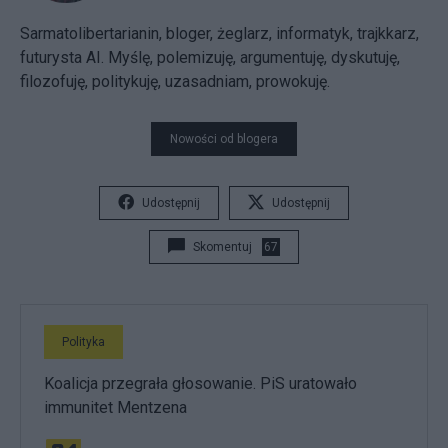
Sarmatolibertarianin, bloger, żeglarz, informatyk, trajkkarz,
futurysta AI. Myślę, polemizuję, argumentuję, dyskutuję,
filozofuję, politykuję, uzasadniam, prowokuję.
Nowości od blogera
Udostępnij
Udostępnij
Skomentuj
67
Polityka
Koalicja przegrała głosowanie. PiS uratowało
immunitet Mentzena