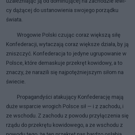
uza­leż­nia­jąc ją od do­mi­nu­ją­cej na za­cho­dzie le­wi­
cy dą­żą­cej do usta­no­wie­nia swo­je­go po­rząd­ku
świa­ta.
Wro­go­wie Pol­ski czu­jąc co­raz więk­szą si­łę
Kon­fe­de­ra­cji, wy­ta­cza­ją co­raz więk­sze dzia­ła, by ją
znisz­czyć. Kon­fe­de­ra­cja to je­dy­ne ugru­po­wa­nie w
Pol­sce, któ­re de­ma­sku­je prze­kręt ko­wi­do­wy, a to
zna­czy, że na­ra­zi­li się naj­po­tęż­niej­szym si­łom na
świe­cie.
Pro­pa­gan­dy­ści ata­ku­ją­cy Kon­fe­de­ra­cję ma­ją
du­że wspar­cie wro­gi­ch Pol­sce sił — i z za­cho­du, i
ze wscho­du. Z za­cho­du z po­wo­du przy­łą­cze­nia się
rządu do prze­krę­tu ko­wi­do­we­go, a ze wscho­du z
po­wo­du te­go, że ten prze­kręt nas bar­dzo osła­bia.