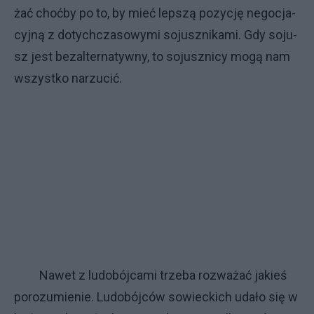
żać choć­by po to, by mieć lep­szą po­zy­cję ne­go­cja­
cyj­ną z do­tych­cza­so­wy­mi so­jusz­ni­ka­mi. Gdy so­ju­
sz je­st bez­al­ter­na­tyw­ny, to so­jusz­ni­cy mo­gą nam
wszyst­ko na­rzu­cić.
Na­wet z lu­do­bój­ca­mi trze­ba roz­wa­żać ja­kieś
po­ro­zu­mie­nie. Lu­do­bój­ców so­wiec­ki­ch uda­ło się w