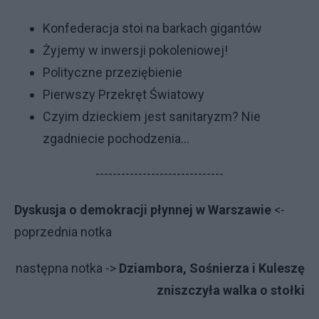
Konfederacja stoi na barkach gigantów
Żyjemy w inwersji pokoleniowej!
Polityczne przeziębienie
Pierwszy Przekręt Światowy
Czyim dzieckiem jest sanitaryzm? Nie
zgadniecie pochodzenia...
------------------------------
Dyskusja o demokracji płynnej w Warszawie
<-
po­przed­nia not­ka
na­stęp­na not­ka ->
Dziambora, Sośnierza i Kuleszę
zniszczyła walka o stołki