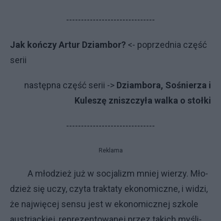
------------------------------
Jak kończy Artur Dziambor?
<- po­przed­nia część
serii
na­stęp­na część serii ->
Dziambora, Sośnierza i
Kuleszę zniszczyła walka o stołki
------------------------------
Reklama
A mło­dzież już w so­cja­li­zm mniej wie­rzy. Mło­
dzież się uczy, czy­ta trak­ta­ty eko­no­micz­ne, i wi­dzi,
że naj­wię­cej sen­su je­st w eko­no­micz­nej szko­le
au­striac­kiej, re­pre­zen­to­wa­nej przez ta­ki­ch my­śli­