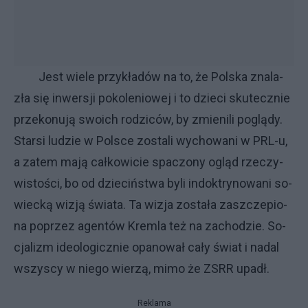
Je­st wie­le przy­kła­dów na to, że Pol­ska zna­la­
zła się in­wer­sji po­ko­le­nio­wej i to dzie­ci sku­tecz­nie
prze­ko­nu­ją swo­ich ro­dzi­ców, by zmie­ni­li po­glą­dy.
Star­si lu­dzie w Pol­sce zo­sta­li wy­cho­wa­ni w PRL-u,
a za­tem ma­ją cał­ko­wi­cie spa­czo­ny ogląd rze­czy­
wi­sto­ści, bo od dzie­ciń­stwa by­li in­dok­try­no­wa­ni so­
wiec­ką wi­zją świa­ta. Ta wi­zja zo­sta­ła za­szcze­pio­
na po­przez agen­tów Krem­la też na za­cho­dzie. So­
cja­li­zm ide­olo­gicz­nie opa­no­wał ca­ły świat i na­dal
wszy­scy w nie­go wie­rzą, mi­mo że ZSRR upa­dł.
Reklama