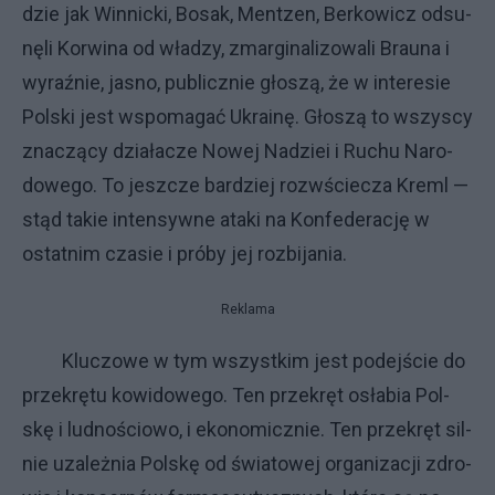
dzie jak Win­nic­ki, Bo­sak, Ment­zen, Ber­ko­wi­cz od­su­
nę­li Kor­wi­na od wła­dzy, zmar­gi­na­li­zo­wa­li Brau­na i
wy­raź­nie, ja­sno, pu­blicz­nie gło­szą, że w in­te­re­sie
Pol­ski je­st wspo­ma­gać Ukra­inę. Gło­szą to wszy­scy
zna­czą­cy dzia­ła­cze No­wej Na­dziei i Ru­chu Na­ro­
do­we­go. To jesz­cze bar­dziej roz­wście­cza Kreml —
stąd ta­kie in­ten­syw­ne ata­ki na Kon­fe­de­ra­cję w
ostat­nim cza­sie i pró­by jej roz­bi­ja­nia.
Reklama
Klu­czo­we w tym wszyst­kim je­st po­dej­ście do
prze­krę­tu ko­wi­do­we­go. Ten prze­kręt osła­bia Pol­
skę i lud­no­ścio­wo, i eko­no­micz­nie. Ten prze­kręt sil­
nie uza­leż­nia Pol­skę od świa­to­wej or­ga­ni­za­cji zdro­