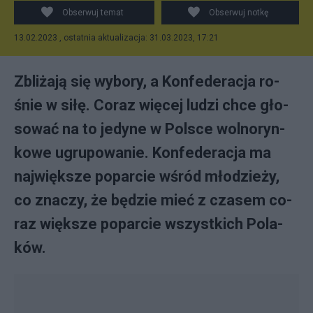
Obserwuj temat
Obserwuj notkę
13.02.2023 , ostatnia aktualizacja: 31.03.2023, 17:21
Zbli­ża­ją się wy­bo­ry, a Kon­fe­de­ra­cja ro­
śnie w si­łę. Co­raz więcej lu­dzi chce gło­
so­wać na to je­dy­ne w Pol­sce wol­no­ryn­
ko­we ugru­po­wa­nie. Kon­fe­de­ra­cja ma
naj­więk­sze po­par­cie wśród mło­dzie­ży,
co zna­czy, że bę­dzie mieć z cza­sem co­
raz więk­sze po­par­cie wszyst­ki­ch Po­la­
ków.