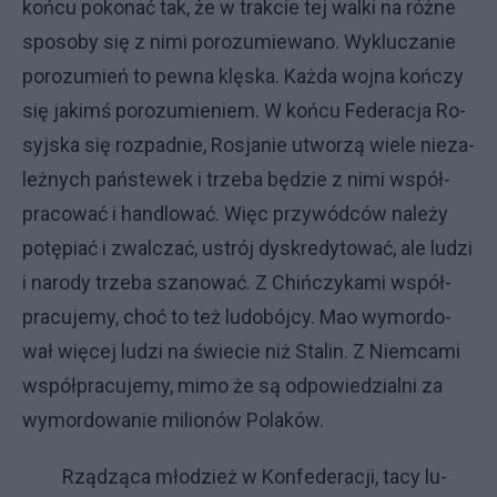
koń­cu po­ko­nać tak, że w trak­cie tej walki na róż­ne
spo­so­by się z ni­mi po­ro­zu­mie­wa­no. Wy­klu­cza­nie
po­ro­zu­mień to pew­na klę­ska. Każ­da woj­na koń­czy
się ja­kimś po­ro­zu­mie­niem. W koń­cu Fe­de­ra­cja Ro­
syj­ska się roz­pad­nie, Ro­sja­nie utwo­rzą wie­le nie­za­
leż­ny­ch pań­ste­wek i trze­ba bę­dzie z ni­mi współ­
pra­co­wać i han­dlo­wać. Więc przy­wód­ców na­le­ży
po­tę­piać i zwal­czać, ustrój dys­kre­dy­to­wać, ale lu­dzi
i na­ro­dy trze­ba sza­no­wać. Z Chiń­czy­ka­mi współ­
pra­cu­je­my, choć to też lu­do­bój­cy. Mao wy­mor­do­
wał wię­cej lu­dzi na świe­cie niż Sta­lin. Z Niem­ca­mi
współ­pra­cu­je­my, mi­mo że są od­po­wie­dzial­ni za
wy­mor­do­wa­nie mi­lio­nów Po­la­ków.
Rzą­dzą­ca mło­dzież w Kon­fe­de­ra­cji, ta­cy lu­