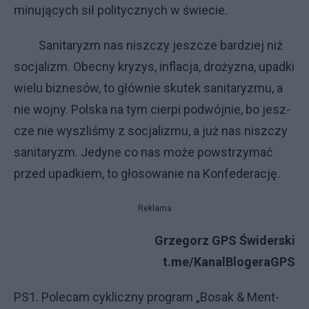
mi­nu­ją­cy­ch sił po­li­tycz­ny­ch w świe­cie.
Sa­ni­ta­ryzm nas nisz­czy jesz­cze bar­dziej niż
so­cja­li­zm. Obec­ny kry­zys, in­fla­cja, dro­ży­zna, upad­ki
wie­lu biz­ne­sów, to głów­nie sku­tek sa­ni­ta­ry­zmu, a
nie woj­ny. Pol­ska na tym cier­pi po­dwój­nie, bo jesz­
cze nie wy­szli­śmy z so­cja­li­zmu, a już nas nisz­czy
sa­ni­ta­ry­zm. Je­dy­ne co nas mo­że po­wstrzy­mać
przed upad­kiem, to gło­so­wa­nie na Kon­fe­de­ra­cję.
Reklama
Grzegorz GPS Świderski
t.me/KanalBlogeraGPS
PS1. Po­le­cam cy­klicz­ny pro­gram „Bo­sak & Ment­