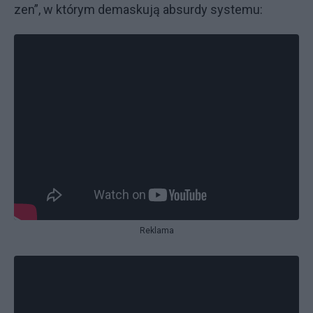
zen”, w któ­rym de­ma­sku­ją ab­sur­dy sys­te­mu:
Reklama