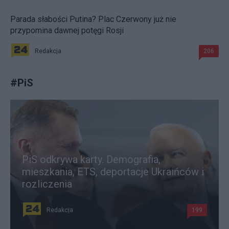
Parada słabości Putina? Plac Czerwony już nie
przypomina dawnej potęgi Rosji
Redakcja
206
#
PiS
PiS odkrywa karty. Demografia,
mieszkania, ETS, deportacje Ukraińców i
rozliczenia
Redakcja
199