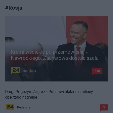
#
Rosja
Kreml wściekły po przemówieniu
Nawrockiego. Zacharowa dostała szału
Redakcja
458
Drugi Prigożyn. Zagroził Putinowi atakiem, miliony
obejrzało nagranie
Redakcja
78