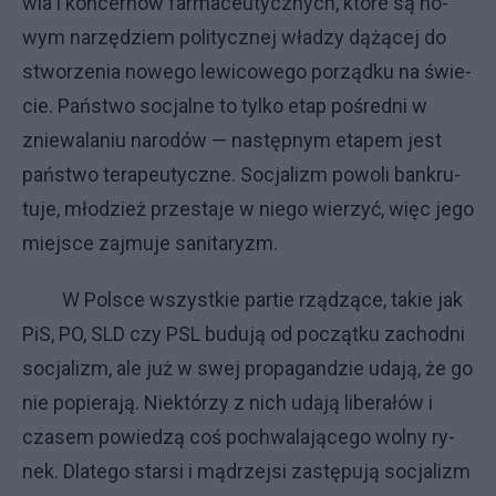
wia i kon­cer­nów far­ma­ceu­tycz­ny­ch, któ­re są no­
wym na­rzę­dziem po­li­tycz­nej wła­dzy dą­żą­cej do
stwo­rze­nia no­we­go le­wi­co­we­go po­rząd­ku na świe­
cie. Pań­stwo so­cjal­ne to tyl­ko etap po­śred­ni w
znie­wa­la­niu na­ro­dów — na­stęp­nym eta­pem je­st
pań­stwo te­ra­peu­tycz­ne. So­cja­li­zm po­wo­li ban­kru­
tu­je, mło­dzież prze­sta­je w nie­go wie­rzyć, więc je­go
miej­sce zaj­mu­je sa­ni­ta­ry­zm.
W Pol­sce wszyst­kie par­tie rzą­dzą­ce, ta­kie jak
PiS, PO, SLD czy PSL bu­du­ją od po­cząt­ku za­chod­ni
so­cja­li­zm, ale już w swej pro­pa­gan­dzie uda­ją, że go
nie po­pie­ra­ją. Nie­któ­rzy z ni­ch uda­ją li­be­ra­łów i
cza­sem po­wie­dzą coś po­chwa­la­ją­ce­go wol­ny ry­
nek. Dla­te­go star­si i mą­drzej­si za­stę­pu­ją so­cja­li­zm