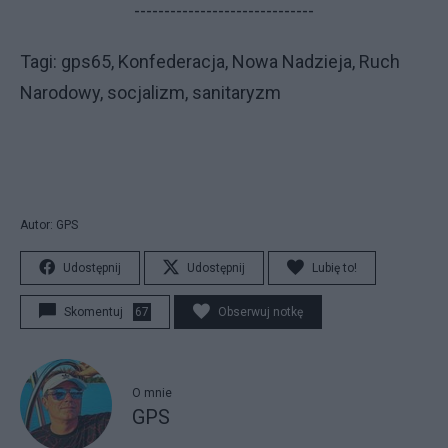
------------------------------
Ta­gi: gps65, Konfederacja, Nowa Nadzieja, Ruch
Narodowy, socjalizm, sanitaryzm
Autor: GPS
Udostępnij
Udostępnij
Lubię to!
Skomentuj
67
Obserwuj notkę
O mnie
GPS