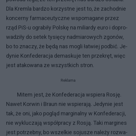
Dla Krem­la bar­dzo ko­rzyst­ne je­st to, że za­chod­nie
kon­cer­ny far­ma­ceu­tycz­ne wspo­ma­ga­ne przez
rząd PiS-u ogra­bi­ły Pol­skę na mi­liar­dy eu­ro i do­pro­
wa­dzi­ły do se­tek ty­się­cy nad­mia­ro­wy­ch zgo­nów,
bo to zna­czy, że bę­dą nas mo­gli ła­twiej pod­bić. Je­
dy­nie Kon­fe­de­ra­cja de­ma­sku­je ten prze­kręt, więc
je­st ata­ko­wa­na ze wszyst­ki­ch stron.
Reklama
Mi­tem je­st, że Kon­fe­de­ra­cja wspie­ra Ro­sję.
Na­wet Kor­win i Braun nie wspie­ra­ją. Je­dy­nie je­st
tak, że oni, ja­ko po­gląd mar­gi­nal­ny w Kon­fe­de­ra­cji,
nie wy­klu­cza­ją współ­pra­cy z Ro­sją. Ta­ki mar­gi­nes
je­st po­trzeb­ny, bo wszel­kie so­ju­sze na­le­ży roz­wa­