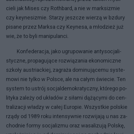
cie­li jak Mi­ses czy Ro­th­bard, a nie w mark­si­zmie
czy key­ne­si­zmie. Sta­rzy jesz­cze wie­rzą w bzdu­ry
pi­sa­ne przez Mark­sa czy Key­ne­sa, a mło­dzież już
wie, że to by­li ma­ni­pu­lan­ci.
Kon­fe­de­ra­cja, ja­ko ugru­po­wa­nie an­ty­so­cja­li­
stycz­ne, pro­pa­gu­ją­ce roz­wią­za­nia eko­no­micz­ne
szko­ły au­striac­kiej, za­gra­ża do­mi­nu­ją­ce­mu sys­te­
mo­wi nie tyl­ko w Pol­sce, ale na ca­łym świe­cie. Ten
sys­tem to ustrój so­cjal­de­mo­kra­tycz­ny, któ­re­go po­
li­ty­ka za­le­ży od ukła­dów z si­ła­mi dą­żą­cy­mi do cen­
tra­li­za­cji wła­dzy w ca­łej Eu­ro­pie. Wszyst­kie pol­skie
rzą­dy od 1989 ro­ku in­ten­syw­nie roz­wi­ja­ją u nas za­
chod­nie for­my so­cja­li­zmu oraz wa­sa­li­zu­ją Pol­skę,