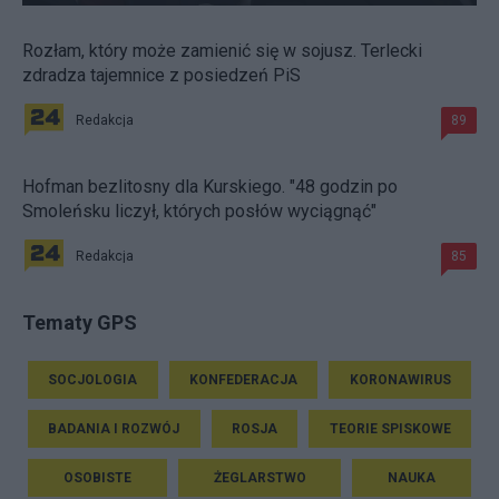
Rozłam, który może zamienić się w sojusz. Terlecki
zdradza tajemnice z posiedzeń PiS
Redakcja
89
Hofman bezlitosny dla Kurskiego. "48 godzin po
Smoleńsku liczył, których posłów wyciągnąć"
Redakcja
85
Tematy GPS
SOCJOLOGIA
KONFEDERACJA
KORONAWIRUS
BADANIA I ROZWÓJ
ROSJA
TEORIE SPISKOWE
OSOBISTE
ŻEGLARSTWO
NAUKA