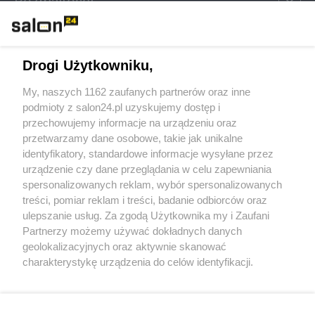
Rozmaitości
Technologie
Drogi Użytkowniku,
Sport
My, naszych 1162 zaufanych partnerów oraz inne
podmioty z salon24.pl uzyskujemy dostęp i
Społeczeństwo
przechowujemy informacje na urządzeniu oraz
przetwarzamy dane osobowe, takie jak unikalne
Kultura
identyfikatory, standardowe informacje wysyłane przez
urządzenie czy dane przeglądania w celu zapewniania
spersonalizowanych reklam, wybór spersonalizowanych
treści, pomiar reklam i treści, badanie odbiorców oraz
ulepszanie usług. Za zgodą Użytkownika my i Zaufani
X
Facebook
Instagram
Youtube
Partnerzy możemy używać dokładnych danych
geolokalizacyjnych oraz aktywnie skanować
charakterystykę urządzenia do celów identyfikacji.
Web Content Media sp. z o. o. © 2022
Ponieważ cenimy Twoją prywatność, prosimy o zgodę na
korzystanie z tych technologii poprzez kliknięcie
„Akceptuję”. Zgoda jest dobrowolna i zawsze możesz ją
Pomoc
O nas
Praca
Reklama
Kontakt