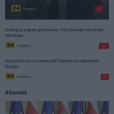
Redakcja
61
Koalicja przegrała głosowanie. PiS uratowało immunitet
Mentzena
Redakcja
101
Kaczyński znowu namieszał? Stanowcza odpowiedź
Bosaka
Redakcja
88
#
Sondaż