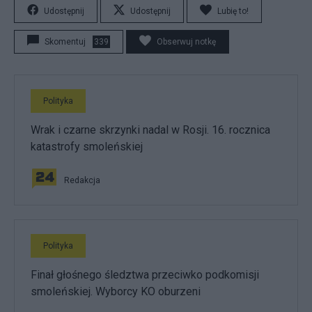
Udostępnij
Udostępnij
Lubię to!
Skomentuj
339
Obserwuj notkę
Polityka
Wrak i czarne skrzynki nadal w Rosji. 16. rocznica
katastrofy smoleńskiej
Redakcja
Polityka
Finał głośnego śledztwa przeciwko podkomisji
smoleńskiej. Wyborcy KO oburzeni