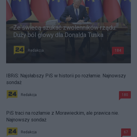
Ze świecą szukać zwolenników rządu.
Duży ból głowy dla Donalda Tuska
Redakcja
184
IBRiS: Najsłabszy PiS w historii po rozłamie. Najnowszy
sondaż
Redakcja
180
PiS traci na rozłamie z Morawieckim, ale prawica nie.
Najnowszy sondaż
Redakcja
67