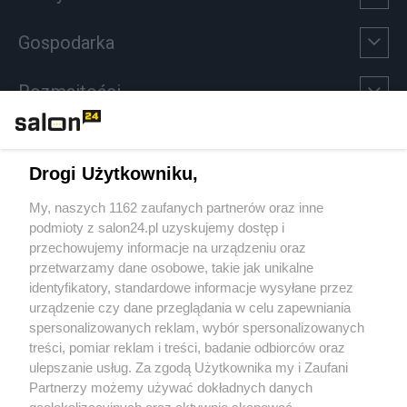
Gospodarka
Rozmaitości
Technologie
Drogi Użytkowniku,
Sport
My, naszych 1162 zaufanych partnerów oraz inne
podmioty z salon24.pl uzyskujemy dostęp i
Społeczeństwo
przechowujemy informacje na urządzeniu oraz
przetwarzamy dane osobowe, takie jak unikalne
Kultura
identyfikatory, standardowe informacje wysyłane przez
urządzenie czy dane przeglądania w celu zapewniania
spersonalizowanych reklam, wybór spersonalizowanych
treści, pomiar reklam i treści, badanie odbiorców oraz
ulepszanie usług. Za zgodą Użytkownika my i Zaufani
X
Facebook
Instagram
Youtube
Partnerzy możemy używać dokładnych danych