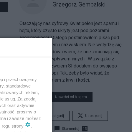
Grzegorz Gembalski
Otaczający nas cyfrowy świat pełen jest spamu i
hejtu, który często ukryty jest pod pozorami
anonimowości. Dlatego postanowiłem pisać pod
własnym imieniem i nazwiskiem. Nie wstydzę się
własnych poglądów i wiem, że one zmieniają się
w czasie i pod wpływem innych. W związku z
gwałtownym rozwojem SI dodałem do swojego
profilu konto suppi. Tak, żeby było widać, że
ęp i przechowujemy
jestem człowiekiem z krwi i kości.
ory, standardowe
alizowanych reklam,
Nowości od blogera
ie usług. Za zgodą
ych oraz aktywnie
watność, prosimy o
Udostępnij
Udostępnij
wolna i zawsze możesz
m rogu strony
.
Skomentuj
15