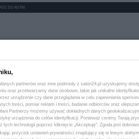
RÓĆ DO NOTKI
niku,
fanych partnerów oraz inne podmioty z salon24.pl uzyskujemy dost
niu oraz przetwarzamy dane osobowe, takie jak unikalne identyfikat
przez urządzenie czy dane przeglądania w celu zapewniania sperson
ych treści, pomiar reklam i treści, badanie odbiorców oraz ulepszan
fani Partnerzy możemy używać dokładnych danych geolokalizacyjn
tykę urządzenia do celów identyfikacji. Ponieważ cenimy Twoją pry
z tych technologii poprzez kliknięcie „Akceptuję”. Zgoda jest dobro
ikając przycisk ustawień prywatności znajdujący się w lewym dolny