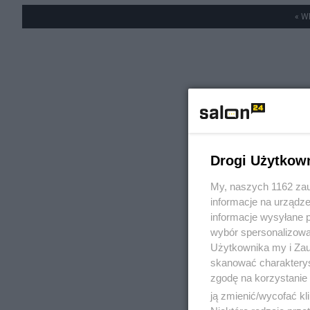
« W
Drogi Użytkow
My, naszych 1162 zau
informacje na urządze
informacje wysyłane 
wybór spersonalizowan
Użytkownika my i Zau
skanować charakterys
zgodę na korzystanie 
ją zmienić/wycofać kl