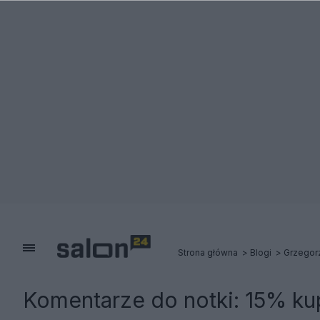
Strona główna
Blogi
Grzegor
Komentarze do notki:
15% kup