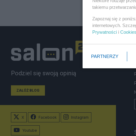
Niektóre rodzaje prz
takiemu przetwarzaniu
Zapoznaj się z poniż
internetowych. Szcze
Prywatności
i
Cookie
PARTNERZY
Podziel się swoją opinią
ZAŁÓŻ BLOG
X
Facebook
Instagram
Youtube