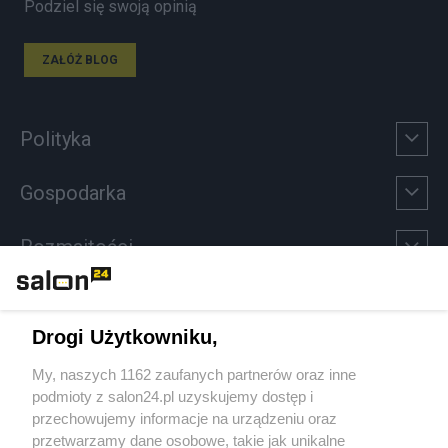
Podziel się swoją opinią
ZAŁÓŻ BLOG
Polityka
Gospodarka
Rozmaitości
Technologie
Drogi Użytkowniku,
Sport
My, naszych 1162 zaufanych partnerów oraz inne
podmioty z salon24.pl uzyskujemy dostęp i
Społeczeństwo
przechowujemy informacje na urządzeniu oraz
przetwarzamy dane osobowe, takie jak unikalne