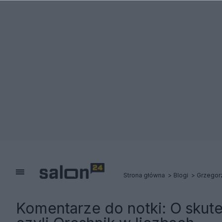
Strona główna
Blogi
Grzegor
Komentarze do notki:
O skute