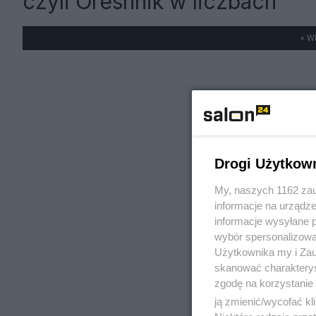
czyli Oreshnik w liczbach
« W
Drogi Użytkow
My, naszych 1162 zau
informacje na urządze
informacje wysyłane 
wybór spersonalizowan
Użytkownika my i Zau
skanować charakterys
zgodę na korzystanie 
ją zmienić/wycofać kl