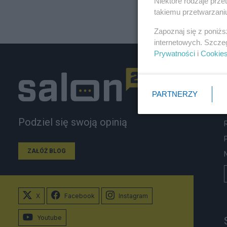
Niektóre rodzaje prz
takiemu przetwarzaniu
Zapoznaj się z poniż
internetowych. Szcze
Prywatności
i
Cookie
PARTNERZY
Podziel się swoją opinią
ZAŁÓŻ BLOG
X
Facebook
Instagram
Youtube