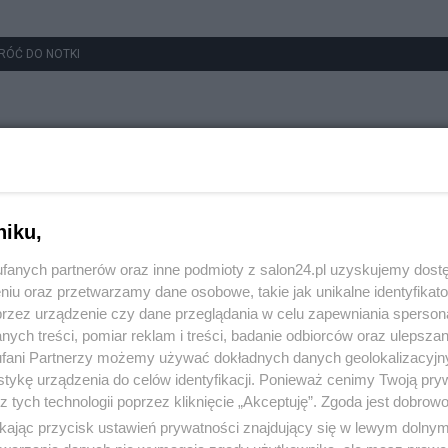
RÓĆ DO NOTKI
niku,
fanych partnerów oraz inne podmioty z salon24.pl uzyskujemy dost
niu oraz przetwarzamy dane osobowe, takie jak unikalne identyfikat
przez urządzenie czy dane przeglądania w celu zapewniania sperson
ych treści, pomiar reklam i treści, badanie odbiorców oraz ulepszan
fani Partnerzy możemy używać dokładnych danych geolokalizacyjn
tykę urządzenia do celów identyfikacji. Ponieważ cenimy Twoją pry
z tych technologii poprzez kliknięcie „Akceptuję”. Zgoda jest dobro
ikając przycisk ustawień prywatności znajdujący się w lewym dolny