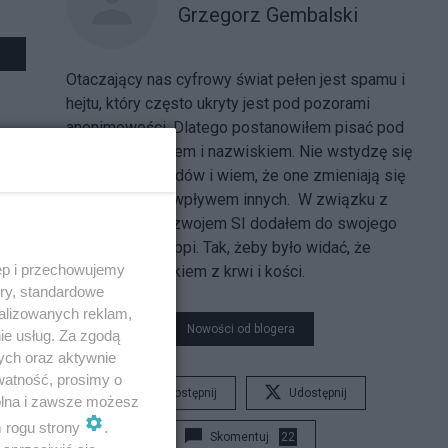
Grzegorz Gembalski
Otaczający nas cyfrowy świat pełen jest spamu i
hejtu, który często ukryty jest pod pozorami
anonimowości. Dlatego postanowiłem pisać pod
własnym imieniem i nazwiskiem. Nie wstydzę się
własnych poglądów i wiem, że one zmieniają się
w czasie i pod wpływem innych. W związku z
gwałtownym rozwojem SI dodałem do swojego
profilu konto suppi. Tak, żeby było widać, że
ęp i przechowujemy
jestem człowiekiem z krwi i kości.
ory, standardowe
alizowanych reklam,
Nowości od blogera
ie usług. Za zgodą
ych oraz aktywnie
watność, prosimy o
Udostępnij
Udostępnij
wolna i zawsze możesz
m rogu strony
.
Skomentuj
22