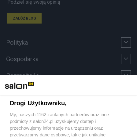
Podziel się swoją opinią
ZAŁÓŻ BLOG
Polityka
Gospodarka
Rozmaitości
Technologie
Drogi Użytkowniku,
Sport
My, naszych 1162 zaufanych partnerów oraz inne
podmioty z salon24.pl uzyskujemy dostęp i
Społeczeństwo
przechowujemy informacje na urządzeniu oraz
przetwarzamy dane osobowe, takie jak unikalne