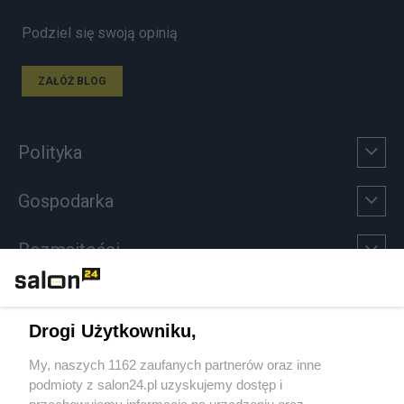
Podziel się swoją opinią
ZAŁÓŻ BLOG
Polityka
Gospodarka
Rozmaitości
Technologie
Drogi Użytkowniku,
Sport
My, naszych 1162 zaufanych partnerów oraz inne
podmioty z salon24.pl uzyskujemy dostęp i
Społeczeństwo