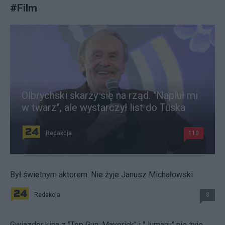
#
Film
Olbrychski skarży się na rząd. "Napluł mi
w twarz", ale wystarczył list do Tuska
Redakcja
110
Był świetnym aktorem. Nie żyje Janusz Michałowski
Redakcja
8
Gwiazdor kina z "Top Gun: Maverick" i "Jumanji" nie żyje.