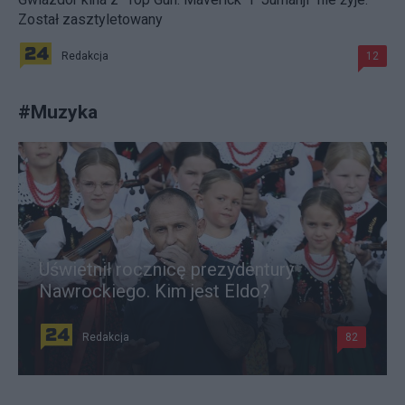
Został zasztyletowany
Redakcja
12
#
Muzyka
Uświetnił rocznicę prezydentury
Nawrockiego. Kim jest Eldo?
Redakcja
82