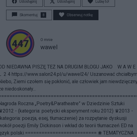
Udostępnij
Udostępnij
Lubię to!
Skomentuj
8
Obserwuj notkę
O mnie
wawel
OD NIEDAWNA PISZĘ TEŻ NA DRUGIM BLOGU JAKO W A W E
L 2 4 https://www.salon24.pl/u/wawel24/ Uszanować chciałby
Niebo, Ziemi czołem się pokłonić, ale człowiek jam niewdzięczny
że niedoskonały...
==================================================
Nagroda Roczna „Poetry&Paratheatre” w Dziedzinie Sztuki
♛2012 - (kategoria: poetycki eksperyment roku 2012) ♛2013 -
(kategoria: poezja, esej, tłumaczenie) za rozpętanie dyskusji
wokół poezji Emily Dickinson i wkład do teorii tłumaczeń ED na
język polski ========================== ❀ TEMATYCZNA