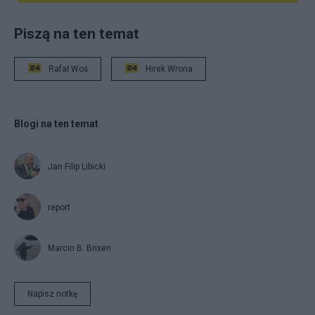
Piszą na ten temat
Rafał Woś
Hirek Wrona
Blogi na ten temat
Jan Filip Libicki
report
Marcin B. Brixen
Napisz notkę