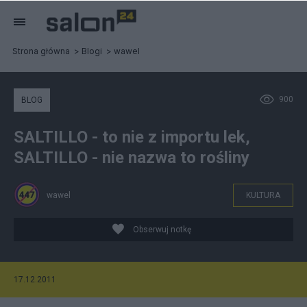
Strona główna
Blogi
wawel
900
BLOG
SALTILLO - to nie z importu lek,
SALTILLO - nie nazwa to rośliny
wawel
KULTURA
Obserwuj notkę
17.12.2011