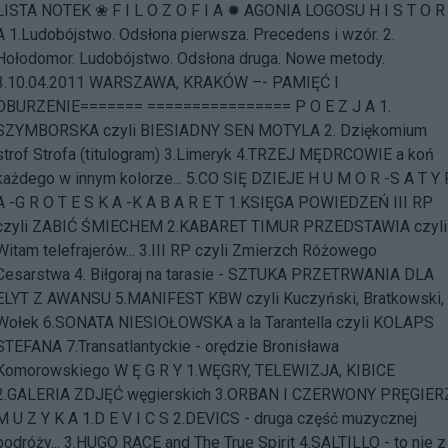
LISTA NOTEK ❀ F I L O Z O F I A ✹
AGONIA LOGOSU
H I S T O R 
A 1.
Ludobójstwo. Odsłona pierwsza. Precedens i wzór.
2.
Hołodomor. Ludobójstwo. Odsłona druga. Nowe metody.
3.
10.04.2011 WARSZAWA, KRAKÓW –- PAMIĘĆ I
OBURZENIE
======= ================ P O E Z J A 1.
SZYMBORSKA czyli BIESIADNY SEN MOTYLA
2.
Dziękomium
strof Strofa (titulogram)
3.
Limeryk
4.
TRZEJ MĘDRCOWIE a koń
każdego w innym kolorze...
5.
CO SIĘ DZIEJE
H U M O R -S A T Y 
A -G R O T E S K A -K A B A R E T 1.
KSIĘGA POWIEDZEŃ III RP
czyli ZABIĆ ŚMIECHEM
2.
KABARET TIMUR PRZEDSTAWIA czyli
Witam telefrajerów...
3.
III RP czyli Zmierzch Różowego
Cesarstwa
4.
Biłgoraj na tarasie - SZTUKA PRZETRWANIA DLA
ELYT Z AWANSU
5.
MANIFEST KBW czyli Kuczyński, Bratkowski,
Wołek
6.
SONATA NIESIOŁOWSKA a la Tarantella czyli KOLAPS
STEFANA
7.
Transatlantyckie - orędzie Bronisława
Komorowskiego
W Ę G R Y 1.
WĘGRY, TELEWIZJA, KIBICE
2.
GALERIA ZDJĘĆ węgierskich
3.
ORBAN I CZERWONY PRĘGIER
M U Z Y K A 1.
D E V I C S
2.
DEVICS - druga część muzycznej
podróży...
3.
HUGO RACE and The True Spirit
4.
SALTILLO - to nie z