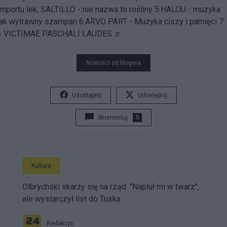
importu lek, SALTILLO - nie nazwa to rośliny
5.
HALOU - muzyka
jak wytrawny szampan
6.
ARVO PÄRT - Muzyka ciszy i pamięci
7.
♪ VICTIMAE PASCHALI LAUDES ♬
Nowości od blogera
Udostępnij
Udostępnij
Skomentuj
8
Kultura
Olbrychski skarży się na rząd. "Napluł mi w twarz",
ale wystarczył list do Tuska
Redakcja