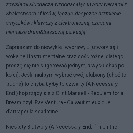
zmysłami słuchacza wzbogacając utwory wersami z
Shakespeara i filmów; łącząc klasyczne brzmienie
smyczków i klawiszy z elektroniczną, czasami
niemalże drum&bassową perkusją"
Zapraszam do niewykłej wyprawy... (utwory są i
wokalne i instrumentalne oraz dość różne, dlatego
proszę się nie sugerować jednym, a wysłuchać po
kolei). Jeśli miałbym wybrać swój ulubiony (choć to
trudne) to chyba byłby to czwarty (A Necessary
End ) kojarzący się z Clint Mansell - Requiem for a
Dream czyli Ray Ventura - Ça vaut mieux que
d'attraper la scarlatine.
Niestety 3 utwory (A Necessary End, I`m on the