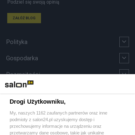
Podziel się swoją opinią
ZAŁÓŻ BLOG
Polityka
Gospodarka
Rozmaitości
Technologie
Drogi Użytkowniku,
Sport
My, naszych 1162 zaufanych partnerów oraz inne
podmioty z salon24.pl uzyskujemy dostęp i
Społeczeństwo
przechowujemy informacje na urządzeniu oraz
przetwarzamy dane osobowe, takie jak unikalne